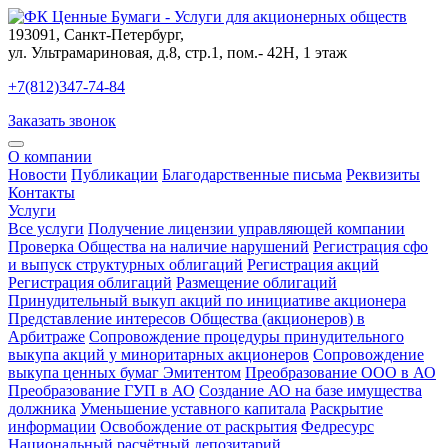
193091
,
Санкт-Петербург
,
ул. Ультрамариновая, д.8, стр.1, пом.- 42Н, 1 этаж
+7(812)347-74-84
Заказать звонок
О компании
Новости
Публикации
Благодарственные письма
Реквизиты
Контакты
Услуги
Все услуги
Получение лицензии управляющей компании
Проверка Общества на наличие нарушений
Регистрация сфо
и выпуск структурных облигаций
Регистрация акций
Регистрация облигаций
Размещение облигаций
Принудительный выкуп акций по инициативе акционера
Представление интересов Общества (акционеров) в
Арбитраже
Сопровождение процедуры принудительного
выкупа акций у миноритарных акционеров
Сопровождение
выкупа ценных бумаг Эмитентом
Преобразование ООО в АО
Преобразование ГУП в АО
Создание АО на базе имущества
должника
Уменьшение уставного капитала
Раскрытие
информации
Освобождение от раскрытия
Федресурс
Национальный расчётный депозитарий