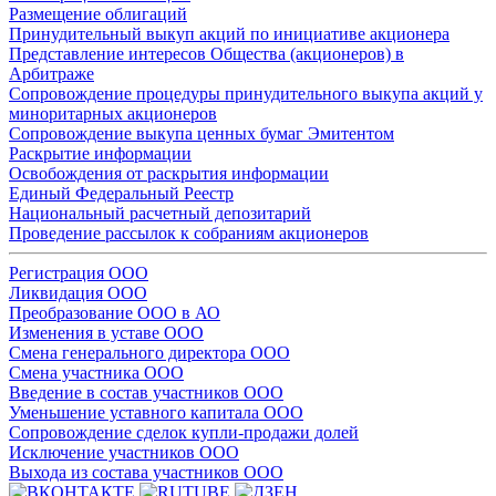
Размещение облигаций
Принудительный выкуп акций по инициативе акционера
Представление интересов Общества (акционеров) в
Арбитраже
Сопровождение процедуры принудительного выкупа акций у
миноритарных акционеров
Сопровождение выкупа ценных бумаг Эмитентом
Раскрытие информации
Освобождения от раскрытия информации
Единый Федеральный Реестр
Национальный расчетный депозитарий
Проведение рассылок к собраниям акционеров
Регистрация ООО
Ликвидация ООО
Преобразование ООО в АО
Изменения в уставе ООО
Смена генерального директора ООО
Смена участника ООО
Введение в состав участников ООО
Уменьшение уставного капитала ООО
Сопровождение сделок купли-продажи долей
Исключение участников ООО
Выхода из состава участников ООО