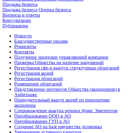
Продажа бизнеса
Продажа бизнеса
Оценка бизнеса
Вопросы и ответы
Консультации
Публикации
Новости
Благодарственные письма
Реквизиты
Контакты
Получение лицензии управляющей компании
Проверка Общества на наличие нарушений
Регистрация сфо и выпуск структурных облигаций
Регистрация акций
Регистрация облигаций
Размещение облигаций
Представление интересов Общества (акционеров) в
Арбитраже
Принудительный выкуп акций по инициативе
акционера
Сопровождение выкупа ценных бумаг Эмитентом
Преобразование ООО в АО
Преобразование ГУП в АО
Создание АО на базе имущества должника
Уменьшение уставного капитала