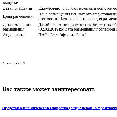
выпуске
Дата погашения
Ежемесячно 3,33% от номинальной стоимо
Цена размещения ценных бумаг: устанавлив
Цена размещения
стоимости. Начиная со второго дня разме
Дата окончания
Датой окончания размещения Биржевых обл
размещения
(02.03.2019);б) дата размещения последне
Андеррайтер
ПАО "Бест Эффортс Банк"
2 Октября 2019
Вас также может заинтересовать
Представление интересов Общества (акционеров) в Арбитраж