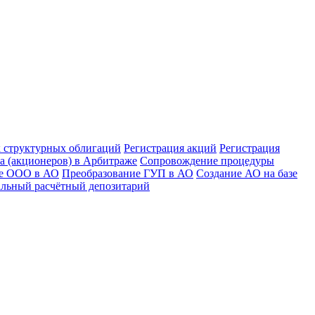
к структурных облигаций
Регистрация акций
Регистрация
а (акционеров) в Арбитраже
Сопровождение процедуры
ие ООО в АО
Преобразование ГУП в АО
Создание АО на базе
льный расчётный депозитарий