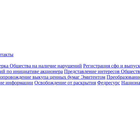
нтакты
ерка Общества на наличие нарушений
Регистрация сфо и выпус
ий по инициативе акционера
Представление интересов Обществ
опровождение выкупа ценных бумаг Эмитентом
Преобразован
ие информации
Освобождение от раскрытия
Федресурс
Национа