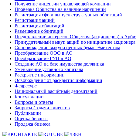
Получение лицензии управляющей компании
Проверка Общества на наличие нарушений
Регистрация сфо и выпуск структурных облигаций
Регистрация акций
Регистрация облигаций
Размещение облигаций
Представление интересов Общества (акционеров) в Арби
Принудительный выкуп акций по инициативе акционера
Сопровождение выкупа ценных бумаг Эмитентом
Преобразование ООО в АО
Преобразование ГУП в АО
Создание АО на базе имущества должника
Уменьшение уставного капитала
Раскрытие информации
Освобождения от раскрытия информации
Федресурс
Национальный расчётный депозитарий
Консультации
Вопросы и ответы
Запросы / задачи клиентов
Публикации
Оценка бизнеса
Продажа бизнеса