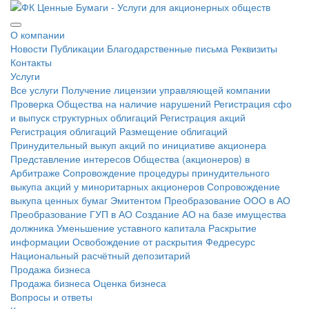
О компании
Новости
Публикации
Благодарственные письма
Реквизиты
Контакты
Услуги
Все услуги
Получение лицензии управляющей компании
Проверка Общества на наличие нарушений
Регистрация сфо
и выпуск структурных облигаций
Регистрация акций
Регистрация облигаций
Размещение облигаций
Принудительный выкуп акций по инициативе акционера
Представление интересов Общества (акционеров) в
Арбитраже
Сопровождение процедуры принудительного
выкупа акций у миноритарных акционеров
Сопровождение
выкупа ценных бумаг Эмитентом
Преобразование ООО в АО
Преобразование ГУП в АО
Создание АО на базе имущества
должника
Уменьшение уставного капитала
Раскрытие
информации
Освобождение от раскрытия
Федресурс
Национальный расчётный депозитарий
Продажа бизнеса
Продажа бизнеса
Оценка бизнеса
Вопросы и ответы