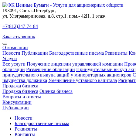
193091
,
Санкт-Петербург
,
ул. Ультрамариновая, д.8, стр.1, пом.- 42Н, 1 этаж
+7(812)347-74-84
Заказать звонок
О компании
Новости
Публикации
Благодарственные письма
Реквизиты
Ко
Услуги
Все услуги
Получение лицензии управляющей компании
Пров
облигаций
Размещение облигаций
Принудительный выкуп акц
принудительного выкупа акций у миноритарных акционеров
С
имущества должника
Уменьшение уставного капитала
Раскрыт
Продажа бизнеса
Продажа бизнеса
Оценка бизнеса
Вопросы и ответы
Консультации
Публикации
Новости
Благодарственные письма
Реквизиты
Контакты