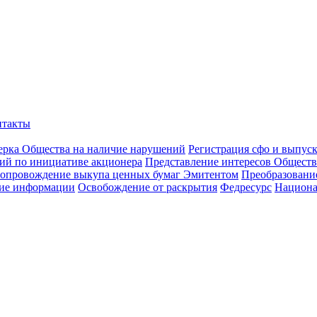
нтакты
ерка Общества на наличие нарушений
Регистрация сфо и выпус
ий по инициативе акционера
Представление интересов Обществ
опровождение выкупа ценных бумаг Эмитентом
Преобразован
ие информации
Освобождение от раскрытия
Федресурс
Национа