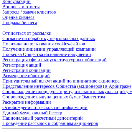
Консультации
Вопросы и ответы
Запросы / задачи клиентов
Оценка бизнеса
Продажа бизнеса
Отписаться от рассылки
Согласие на обработку персональных данных
Политика использования cookies-файлов
Получение лицензии управляющей компании
Проверка Общества на наличие нарушений
Регистрация сфо и выпуск структурных облигаций
Регистрация акций
Регистрация облигаций
Размещение облигаций
Принудительный выкуп акций по инициативе акционера
Представление интересов Общества (акционеров) в Арбитраже
Сопровождение процедуры принудительного выкупа акций у 
Сопровождение выкупа ценных бумаг Эмитентом
Раскрытие информации
Освобождения от раскрытия информации
Единый Федеральный Реестр
Национальный расчетный депозитарий
Проведение рассылок к собраниям акционеров