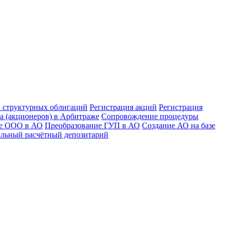
к структурных облигаций
Регистрация акций
Регистрация
а (акционеров) в Арбитраже
Сопровождение процедуры
ие ООО в АО
Преобразование ГУП в АО
Создание АО на базе
льный расчётный депозитарий