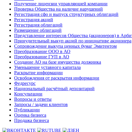
Получение лицензии управляющей компании
Проверка Общества на наличие нарушений
Регистрация сфо и выпуск структурных облигаций
Регистрация акций
Регистрация облигаций
Размещение облигаций
Представление интересов Общества (акционеров) в Арби
Принудительный выкуп акций по инициативе акционера
Сопровождение выкупа ценных бумаг Эмитентом
Преобразование ООО в АО
Преобразование ГУП в АО
Создание АО на базе имущества должника
Уменьшение уставного капитала
Раскрытие информации
Освобождения от раскрытия информации
Федресурс
Национальный расчётный депозитарий
Консультации
Вопросы и ответы
Запросы / задачи клиентов
Публикации
Оценка бизнеса
Продажа бизнеса