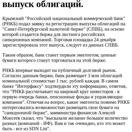
выпуск облигаций.
Крымский "Российский национальный коммерческий банк"
(РНКБ) подал заявку на регистрацию выпуска облигаций на
"Санкт-Петербургской валютной бирже" (СПВБ), на основе
которой создается биржа для листинга российских
санкционных компаний. Торговая площадка 24 декабря
зарегистрировала этот выпуск, следует из данных СПВБ.
Таким образом, банк станет первым эмитентом, ценные
бумаги которого станут торговаться на этой бирже.
РНКБ впервые выходит на публичный долговой рынок.
Согласно данным биржи, банк размещает 3 млн облигаций
номинальной стоимостью 1 тыс. рублей каждая. В самом
банке "Интерфаксу" подтвердили эту информацию, отметив,
что "РНКБ рассчитывает на широкий круг инвесторов - в
первую очередь банки, пенсионные фонды и управляющие
компании". Отвечая на вопрос, какие эмитенты помимо РНКБ
интересовались возможностью размещать свои бумаги на
"санкционной бирже", замминистра финансов Алексей
Моисеев сказал, что "высказали желание большое количество
разных (компаний - ИФ). Вам и так очевидно, кто это может
быть - все из SDN List".