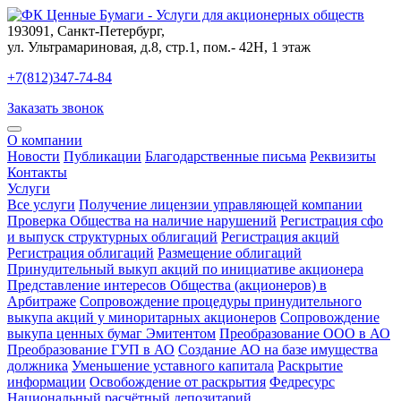
193091
,
Санкт-Петербург
,
ул. Ультрамариновая, д.8, стр.1, пом.- 42Н, 1 этаж
+7(812)347-74-84
Заказать звонок
О компании
Новости
Публикации
Благодарственные письма
Реквизиты
Контакты
Услуги
Все услуги
Получение лицензии управляющей компании
Проверка Общества на наличие нарушений
Регистрация сфо
и выпуск структурных облигаций
Регистрация акций
Регистрация облигаций
Размещение облигаций
Принудительный выкуп акций по инициативе акционера
Представление интересов Общества (акционеров) в
Арбитраже
Сопровождение процедуры принудительного
выкупа акций у миноритарных акционеров
Сопровождение
выкупа ценных бумаг Эмитентом
Преобразование ООО в АО
Преобразование ГУП в АО
Создание АО на базе имущества
должника
Уменьшение уставного капитала
Раскрытие
информации
Освобождение от раскрытия
Федресурс
Национальный расчётный депозитарий