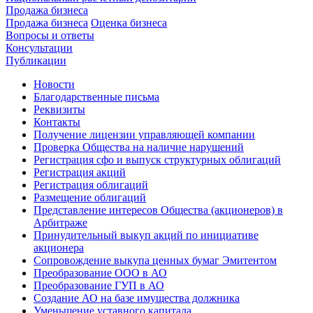
Продажа бизнеса
Продажа бизнеса
Оценка бизнеса
Вопросы и ответы
Консультации
Публикации
Новости
Благодарственные письма
Реквизиты
Контакты
Получение лицензии управляющей компании
Проверка Общества на наличие нарушений
Регистрация сфо и выпуск структурных облигаций
Регистрация акций
Регистрация облигаций
Размещение облигаций
Представление интересов Общества (акционеров) в
Арбитраже
Принудительный выкуп акций по инициативе
акционера
Сопровождение выкупа ценных бумаг Эмитентом
Преобразование ООО в АО
Преобразование ГУП в АО
Создание АО на базе имущества должника
Уменьшение уставного капитала