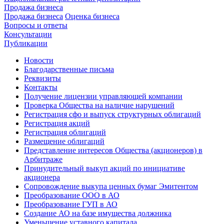
Продажа бизнеса
Продажа бизнеса
Оценка бизнеса
Вопросы и ответы
Консультации
Публикации
Новости
Благодарственные письма
Реквизиты
Контакты
Получение лицензии управляющей компании
Проверка Общества на наличие нарушений
Регистрация сфо и выпуск структурных облигаций
Регистрация акций
Регистрация облигаций
Размещение облигаций
Представление интересов Общества (акционеров) в
Арбитраже
Принудительный выкуп акций по инициативе
акционера
Сопровождение выкупа ценных бумаг Эмитентом
Преобразование ООО в АО
Преобразование ГУП в АО
Создание АО на базе имущества должника
Уменьшение уставного капитала