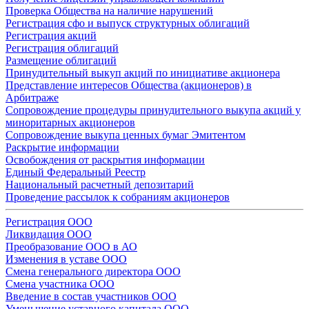
Проверка Общества на наличие нарушений
Регистрация сфо и выпуск структурных облигаций
Регистрация акций
Регистрация облигаций
Размещение облигаций
Принудительный выкуп акций по инициативе акционера
Представление интересов Общества (акционеров) в
Арбитраже
Сопровождение процедуры принудительного выкупа акций у
миноритарных акционеров
Сопровождение выкупа ценных бумаг Эмитентом
Раскрытие информации
Освобождения от раскрытия информации
Единый Федеральный Реестр
Национальный расчетный депозитарий
Проведение рассылок к собраниям акционеров
Регистрация ООО
Ликвидация ООО
Преобразование ООО в АО
Изменения в уставе ООО
Смена генерального директора ООО
Смена участника ООО
Введение в состав участников ООО
Уменьшение уставного капитала ООО