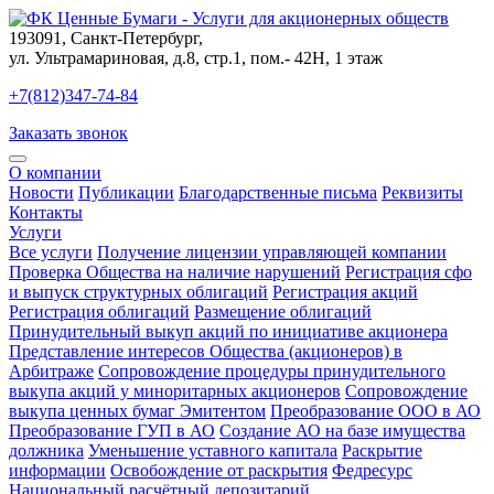
193091
,
Санкт-Петербург
,
ул. Ультрамариновая, д.8, стр.1, пом.- 42Н, 1 этаж
+7(812)347-74-84
Заказать звонок
О компании
Новости
Публикации
Благодарственные письма
Реквизиты
Контакты
Услуги
Все услуги
Получение лицензии управляющей компании
Проверка Общества на наличие нарушений
Регистрация сфо
и выпуск структурных облигаций
Регистрация акций
Регистрация облигаций
Размещение облигаций
Принудительный выкуп акций по инициативе акционера
Представление интересов Общества (акционеров) в
Арбитраже
Сопровождение процедуры принудительного
выкупа акций у миноритарных акционеров
Сопровождение
выкупа ценных бумаг Эмитентом
Преобразование ООО в АО
Преобразование ГУП в АО
Создание АО на базе имущества
должника
Уменьшение уставного капитала
Раскрытие
информации
Освобождение от раскрытия
Федресурс
Национальный расчётный депозитарий