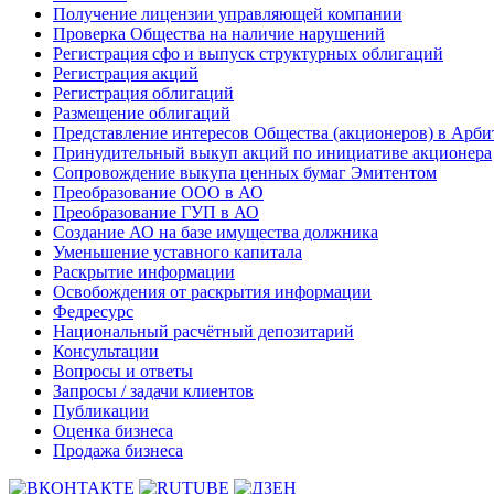
Получение лицензии управляющей компании
Проверка Общества на наличие нарушений
Регистрация сфо и выпуск структурных облигаций
Регистрация акций
Регистрация облигаций
Размещение облигаций
Представление интересов Общества (акционеров) в Арби
Принудительный выкуп акций по инициативе акционера
Сопровождение выкупа ценных бумаг Эмитентом
Преобразование ООО в АО
Преобразование ГУП в АО
Создание АО на базе имущества должника
Уменьшение уставного капитала
Раскрытие информации
Освобождения от раскрытия информации
Федресурс
Национальный расчётный депозитарий
Консультации
Вопросы и ответы
Запросы / задачи клиентов
Публикации
Оценка бизнеса
Продажа бизнеса