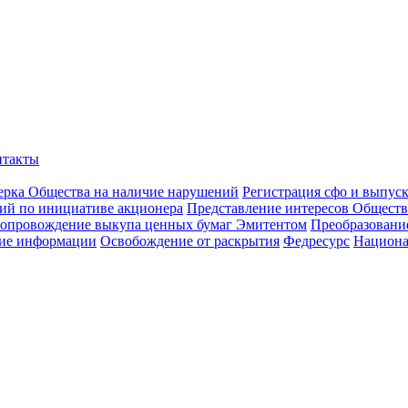
нтакты
ерка Общества на наличие нарушений
Регистрация сфо и выпус
ий по инициативе акционера
Представление интересов Обществ
опровождение выкупа ценных бумаг Эмитентом
Преобразован
ие информации
Освобождение от раскрытия
Федресурс
Национа