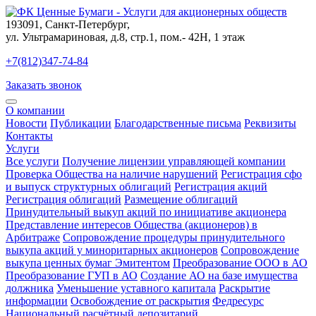
193091
,
Санкт-Петербург
,
ул. Ультрамариновая, д.8, стр.1, пом.- 42Н, 1 этаж
+7(812)347-74-84
Заказать звонок
О компании
Новости
Публикации
Благодарственные письма
Реквизиты
Контакты
Услуги
Все услуги
Получение лицензии управляющей компании
Проверка Общества на наличие нарушений
Регистрация сфо
и выпуск структурных облигаций
Регистрация акций
Регистрация облигаций
Размещение облигаций
Принудительный выкуп акций по инициативе акционера
Представление интересов Общества (акционеров) в
Арбитраже
Сопровождение процедуры принудительного
выкупа акций у миноритарных акционеров
Сопровождение
выкупа ценных бумаг Эмитентом
Преобразование ООО в АО
Преобразование ГУП в АО
Создание АО на базе имущества
должника
Уменьшение уставного капитала
Раскрытие
информации
Освобождение от раскрытия
Федресурс
Национальный расчётный депозитарий