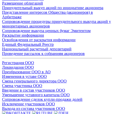
Размещение облигаций
Принудительный выкуп акций по инициативе акционера
Представление интересов Общества (акционеров) в
Арбитраже
Сопровождение процедуры принудительного выкупа акций у
миноритарных акционеров
Сопровождение выкупа ценных бумаг Эмитентом
Раскрытие информации
Освобождения от раскрытия информации
Единый Федеральный Реестр
Национальный расчетный депозитарий
Проведение рассылок к собраниям акционеров
Регистрация ООО
Ликвидация ООО
Преобразование ООО в АО
Изменения в уставе ООО
Смена генерального директора ООО
Смена участника ООО
Введение в состав участников ООО
Уменьшение уставного капитала ООО
Сопровождение сделок купли-продажи долей
Исключение участников ООО
Выхода из состава участников ООО