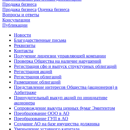
Продажа бизнеса
Продажа бизнеса
Оценка бизнеса
Вопросы и ответы
Консультации
Публикации
Новости
Благодарственные письма
Реквизиты
Контакты
Получение лицензии управляющей компании
Проверка Общества на наличие нарушений
Регистрация сфо и выпуск структурных облигаций
Регистрация акций
Регистрация облигаций
Размещение облигаций
Представление интересов Общества (акционеров) в
Арбитраже
Принудительный выкуп акций по инициативе
акционера
Сопровождение выкупа ценных бумаг Эмитентом
Преобразование ООО в АО
Преобразование ГУП в АО
Создание АО на базе имущества должника
Уменьшение уставного капитала