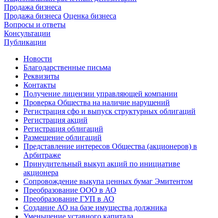
Продажа бизнеса
Продажа бизнеса
Оценка бизнеса
Вопросы и ответы
Консультации
Публикации
Новости
Благодарственные письма
Реквизиты
Контакты
Получение лицензии управляющей компании
Проверка Общества на наличие нарушений
Регистрация сфо и выпуск структурных облигаций
Регистрация акций
Регистрация облигаций
Размещение облигаций
Представление интересов Общества (акционеров) в
Арбитраже
Принудительный выкуп акций по инициативе
акционера
Сопровождение выкупа ценных бумаг Эмитентом
Преобразование ООО в АО
Преобразование ГУП в АО
Создание АО на базе имущества должника
Уменьшение уставного капитала