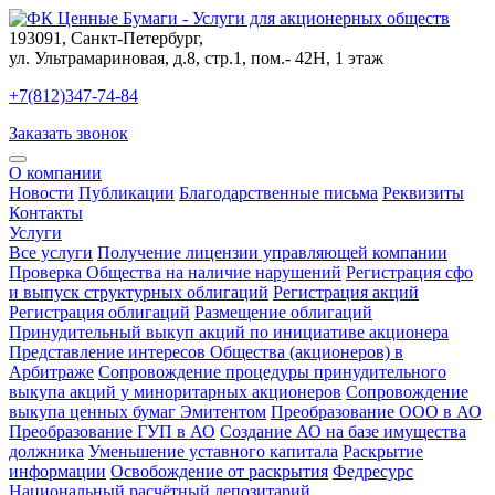
193091
,
Санкт-Петербург
,
ул. Ультрамариновая, д.8, стр.1, пом.- 42Н, 1 этаж
+7(812)347-74-84
Заказать звонок
О компании
Новости
Публикации
Благодарственные письма
Реквизиты
Контакты
Услуги
Все услуги
Получение лицензии управляющей компании
Проверка Общества на наличие нарушений
Регистрация сфо
и выпуск структурных облигаций
Регистрация акций
Регистрация облигаций
Размещение облигаций
Принудительный выкуп акций по инициативе акционера
Представление интересов Общества (акционеров) в
Арбитраже
Сопровождение процедуры принудительного
выкупа акций у миноритарных акционеров
Сопровождение
выкупа ценных бумаг Эмитентом
Преобразование ООО в АО
Преобразование ГУП в АО
Создание АО на базе имущества
должника
Уменьшение уставного капитала
Раскрытие
информации
Освобождение от раскрытия
Федресурс
Национальный расчётный депозитарий