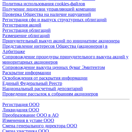
Политика использования cookies-файлов
Получение лицензии управляющей компании
Проверка Общества на наличие нарушений
Регистрация сфо и выпуск структурных облигаций
Регистрация акций
Регистрация облигаций
Размещение облигаций
Принудительный выкуп акций по инициативе акционера
Представление интересов Общества (акционеров) в
Арбитраже
Сопровождение процедуры принудительного выкупа акций у
миноритарных акционеров
Сопровождение выкупа ценных бумаг Эмитентом
Раскрытие информации
Освобождения от раскрытия информации
Единый Федеральный Реестр
Национальный расчетный депозитарий
Проведение рассылок к собраниям акционеров
Регистрация ООО
Ликвидация ООО
Преобразование ООО в АО
Изменения в уставе ООО
Смена генерального директора ООО
Смена участника ООО