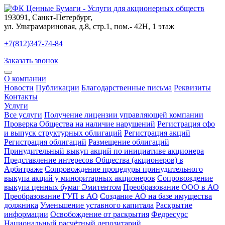
193091
,
Санкт-Петербург
,
ул. Ультрамариновая, д.8, стр.1, пом.- 42Н, 1 этаж
+7(812)347-74-84
Заказать звонок
О компании
Новости
Публикации
Благодарственные письма
Реквизиты
Контакты
Услуги
Все услуги
Получение лицензии управляющей компании
Проверка Общества на наличие нарушений
Регистрация сфо
и выпуск структурных облигаций
Регистрация акций
Регистрация облигаций
Размещение облигаций
Принудительный выкуп акций по инициативе акционера
Представление интересов Общества (акционеров) в
Арбитраже
Сопровождение процедуры принудительного
выкупа акций у миноритарных акционеров
Сопровождение
выкупа ценных бумаг Эмитентом
Преобразование ООО в АО
Преобразование ГУП в АО
Создание АО на базе имущества
должника
Уменьшение уставного капитала
Раскрытие
информации
Освобождение от раскрытия
Федресурс
Национальный расчётный депозитарий