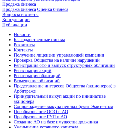
Продажа бизнеса
Продажа бизнеса
Оценка бизнеса
Вопросы и ответы
Консультации
Публикации
Новости
Благодарственные письма
Реквизиты
Контакты
Получение лицензии управляющей компании
Проверка Общества на наличие нарушений
Регистрация сфо и выпуск структурных облигаций
Регистрация акций
Регистрация облигаций
Размещение облигаций
Представление интересов Общества (акционеров) в
Арбитраже
Принудительный выкуп акций по инициативе
акционера
Сопровождение выкупа ценных бумаг Эмитентом
Преобразование ООО в АО
Преобразование ГУП в АО
Создание АО на базе имущества должника
Уменьшение уставного капитала