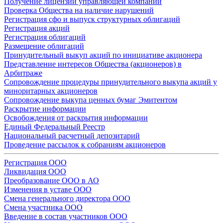
Получение лицензии управляющей компании
Проверка Общества на наличие нарушений
Регистрация сфо и выпуск структурных облигаций
Регистрация акций
Регистрация облигаций
Размещение облигаций
Принудительный выкуп акций по инициативе акционера
Представление интересов Общества (акционеров) в
Арбитраже
Сопровождение процедуры принудительного выкупа акций у
миноритарных акционеров
Сопровождение выкупа ценных бумаг Эмитентом
Раскрытие информации
Освобождения от раскрытия информации
Единый Федеральный Реестр
Национальный расчетный депозитарий
Проведение рассылок к собраниям акционеров
Регистрация ООО
Ликвидация ООО
Преобразование ООО в АО
Изменения в уставе ООО
Смена генерального директора ООО
Смена участника ООО
Введение в состав участников ООО