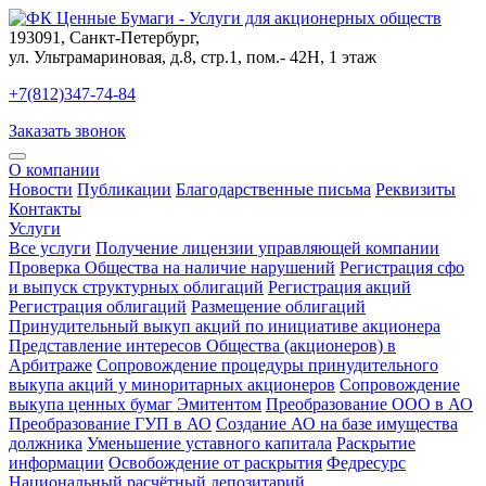
193091
,
Санкт-Петербург
,
ул. Ультрамариновая, д.8, стр.1, пом.- 42Н, 1 этаж
+7(812)347-74-84
Заказать звонок
О компании
Новости
Публикации
Благодарственные письма
Реквизиты
Контакты
Услуги
Все услуги
Получение лицензии управляющей компании
Проверка Общества на наличие нарушений
Регистрация сфо
и выпуск структурных облигаций
Регистрация акций
Регистрация облигаций
Размещение облигаций
Принудительный выкуп акций по инициативе акционера
Представление интересов Общества (акционеров) в
Арбитраже
Сопровождение процедуры принудительного
выкупа акций у миноритарных акционеров
Сопровождение
выкупа ценных бумаг Эмитентом
Преобразование ООО в АО
Преобразование ГУП в АО
Создание АО на базе имущества
должника
Уменьшение уставного капитала
Раскрытие
информации
Освобождение от раскрытия
Федресурс
Национальный расчётный депозитарий