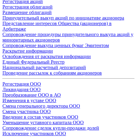
Регистрация акций
Регистрация облигаций
Размещение облигаций
Принудительный выкуп акций по инициативе акционера
Представление интересов Общества (акционеров) в
Арбитраже
Сопровождение процедуры принудительного выкупа акций у
миноритарных акционеров
Сопровождение выкупа ценных бумаг Эмитентом
Раскрытие информации
Освобождения от раскрытия информации
Единый Федеральный Реестр
Национальный расчетный депозитарий
Проведение рассылок к собраниям акционеров
Регистрация ООО
Ликвидация ООО
Преобразование ООО в АО
Изменения в уставе ООО
Смена генерального директора ООО
Смена участника ООО
Введение в состав участников ООО
Уменьшение уставного капитала ООО
Сопровождение сделок купли-продажи долей
Исключение участников ООО