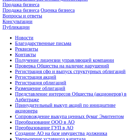
Продажа бизнеса
Продажа бизнеса
Оценка бизнеса
Вопросы и ответы
Консультации
Публикации
Новости
Благодарственные письма
Реквизиты
Контакты
Получение лицензии управляющей компании
Проверка Общества на наличие нарушений
Регистрация сфо и выпуск структурных облигаций
Регистрация акций
Регистрация облигаций
Размещение облигаций
Представление интересов Общества (акционеров) в
Арбитраже
Принудительный выкуп акций по инициативе
акционера
Сопровождение выкупа ценных бумаг Эмитентом
Преобразование ООО в АО
Преобразование ГУП в АО
Создание АО на базе имущества должника
Уменьшение уставного капитала