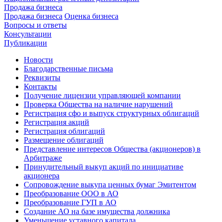
Продажа бизнеса
Продажа бизнеса
Оценка бизнеса
Вопросы и ответы
Консультации
Публикации
Новости
Благодарственные письма
Реквизиты
Контакты
Получение лицензии управляющей компании
Проверка Общества на наличие нарушений
Регистрация сфо и выпуск структурных облигаций
Регистрация акций
Регистрация облигаций
Размещение облигаций
Представление интересов Общества (акционеров) в
Арбитраже
Принудительный выкуп акций по инициативе
акционера
Сопровождение выкупа ценных бумаг Эмитентом
Преобразование ООО в АО
Преобразование ГУП в АО
Создание АО на базе имущества должника
Уменьшение уставного капитала