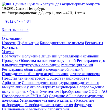
193091
,
Санкт-Петербург
,
ул. Ультрамариновая, д.8, стр.1, пом.- 42Н, 1 этаж
+7(812)347-74-84
Заказать звонок
О компании
Новости
Публикации
Благодарственные письма
Реквизиты
Контакты
Услуги
Все услуги
Получение лицензии управляющей компании
Проверка Общества на наличие нарушений
Регистрация сфо
и выпуск структурных облигаций
Регистрация акций
Регистрация облигаций
Размещение облигаций
Принудительный выкуп акций по инициативе акционера
Представление интересов Общества (акционеров) в
Арбитраже
Сопровождение процедуры принудительного
выкупа акций у миноритарных акционеров
Сопровождение
выкупа ценных бумаг Эмитентом
Преобразование ООО в АО
Преобразование ГУП в АО
Создание АО на базе имущества
должника
Уменьшение уставного капитала
Раскрытие
информации
Освобождение от раскрытия
Федресурс
Национальный расчётный депозитарий