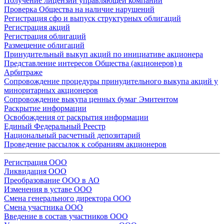
Получение лицензии управляющей компании
Проверка Общества на наличие нарушений
Регистрация сфо и выпуск структурных облигаций
Регистрация акций
Регистрация облигаций
Размещение облигаций
Принудительный выкуп акций по инициативе акционера
Представление интересов Общества (акционеров) в
Арбитраже
Сопровождение процедуры принудительного выкупа акций у
миноритарных акционеров
Сопровождение выкупа ценных бумаг Эмитентом
Раскрытие информации
Освобождения от раскрытия информации
Единый Федеральный Реестр
Национальный расчетный депозитарий
Проведение рассылок к собраниям акционеров
Регистрация ООО
Ликвидация ООО
Преобразование ООО в АО
Изменения в уставе ООО
Смена генерального директора ООО
Смена участника ООО
Введение в состав участников ООО