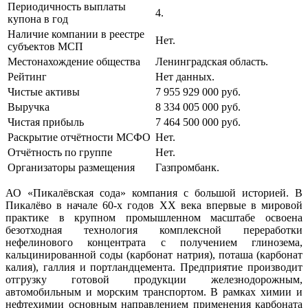
Периодичность выплаты
4.
купона в год
Наличие компании в реестре
Нет.
субъектов МСП
Местонахождение общества
Ленинградская область.
Рейтинг
Нет данных.
Чистые активы
7 955 929 000 руб.
Выручка
8 334 005 000 руб.
Чистая прибыль
7 464 500 000 руб.
Раскрытие отчётности МСФО
Нет.
Отчётность по группе
Нет.
Организаторы размещения
Газпромбанк.
АО «Пикалёвская сода» компания с большой историей. В
Пикалёво в начале 60-х годов ХХ века впервые в мировой
практике в крупном промышленном масштабе освоена
безотходная технология комплексной переработки
нефелинового концентрата с получением глинозема,
кальцинированной соды (карбонат натрия), поташа (карбонат
калия), галлия и портландцемента. Предприятие производит
отгрузку готовой продукции железнодорожным,
автомобильным и морским транспортом. В рамках химии и
нефтехимии основным направлением применения карбоната