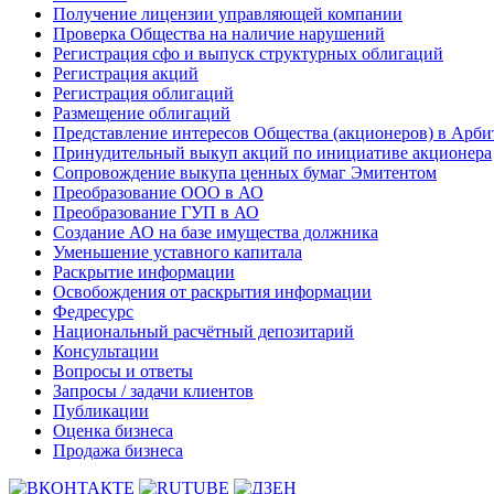
Получение лицензии управляющей компании
Проверка Общества на наличие нарушений
Регистрация сфо и выпуск структурных облигаций
Регистрация акций
Регистрация облигаций
Размещение облигаций
Представление интересов Общества (акционеров) в Арби
Принудительный выкуп акций по инициативе акционера
Сопровождение выкупа ценных бумаг Эмитентом
Преобразование ООО в АО
Преобразование ГУП в АО
Создание АО на базе имущества должника
Уменьшение уставного капитала
Раскрытие информации
Освобождения от раскрытия информации
Федресурс
Национальный расчётный депозитарий
Консультации
Вопросы и ответы
Запросы / задачи клиентов
Публикации
Оценка бизнеса
Продажа бизнеса