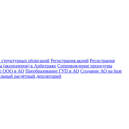
к структурных облигаций
Регистрация акций
Регистрация
а (акционеров) в Арбитраже
Сопровождение процедуры
ие ООО в АО
Преобразование ГУП в АО
Создание АО на базе
льный расчётный депозитарий