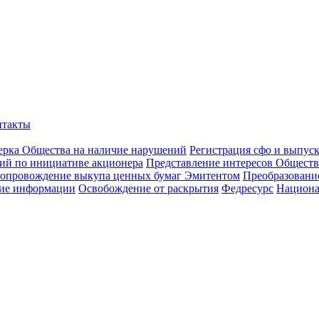
нтакты
ерка Общества на наличие нарушений
Регистрация сфо и выпус
ий по инициативе акционера
Представление интересов Обществ
опровождение выкупа ценных бумаг Эмитентом
Преобразован
ие информации
Освобождение от раскрытия
Федресурс
Национа