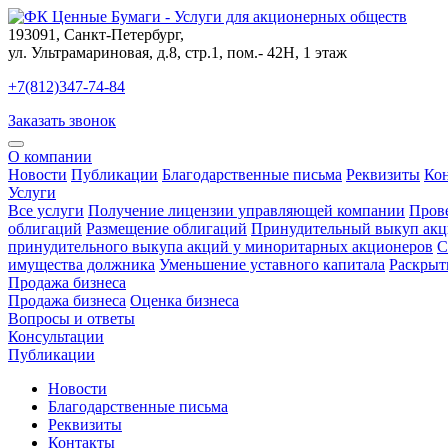
193091
,
Санкт-Петербург
,
ул. Ультрамариновая, д.8, стр.1, пом.- 42Н, 1 этаж
+7(812)347-74-84
Заказать звонок
О компании
Новости
Публикации
Благодарственные письма
Реквизиты
Ко
Услуги
Все услуги
Получение лицензии управляющей компании
Пров
облигаций
Размещение облигаций
Принудительный выкуп акц
принудительного выкупа акций у миноритарных акционеров
С
имущества должника
Уменьшение уставного капитала
Раскрыт
Продажа бизнеса
Продажа бизнеса
Оценка бизнеса
Вопросы и ответы
Консультации
Публикации
Новости
Благодарственные письма
Реквизиты
Контакты