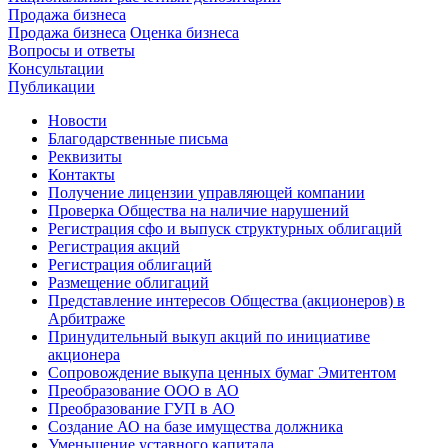
Продажа бизнеса
Продажа бизнеса
Оценка бизнеса
Вопросы и ответы
Консультации
Публикации
Новости
Благодарственные письма
Реквизиты
Контакты
Получение лицензии управляющей компании
Проверка Общества на наличие нарушений
Регистрация сфо и выпуск структурных облигаций
Регистрация акций
Регистрация облигаций
Размещение облигаций
Представление интересов Общества (акционеров) в
Арбитраже
Принудительный выкуп акций по инициативе
акционера
Сопровождение выкупа ценных бумаг Эмитентом
Преобразование ООО в АО
Преобразование ГУП в АО
Создание АО на базе имущества должника
Уменьшение уставного капитала