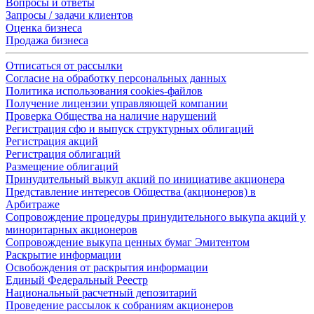
Вопросы и ответы
Запросы / задачи клиентов
Оценка бизнеса
Продажа бизнеса
Отписаться от рассылки
Согласие на обработку персональных данных
Политика использования cookies-файлов
Получение лицензии управляющей компании
Проверка Общества на наличие нарушений
Регистрация сфо и выпуск структурных облигаций
Регистрация акций
Регистрация облигаций
Размещение облигаций
Принудительный выкуп акций по инициативе акционера
Представление интересов Общества (акционеров) в
Арбитраже
Сопровождение процедуры принудительного выкупа акций у
миноритарных акционеров
Сопровождение выкупа ценных бумаг Эмитентом
Раскрытие информации
Освобождения от раскрытия информации
Единый Федеральный Реестр
Национальный расчетный депозитарий
Проведение рассылок к собраниям акционеров