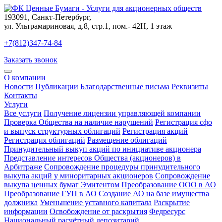
193091
,
Санкт-Петербург
,
ул. Ультрамариновая, д.8, стр.1, пом.- 42Н, 1 этаж
+7(812)347-74-84
Заказать звонок
О компании
Новости
Публикации
Благодарственные письма
Реквизиты
Контакты
Услуги
Все услуги
Получение лицензии управляющей компании
Проверка Общества на наличие нарушений
Регистрация сфо
и выпуск структурных облигаций
Регистрация акций
Регистрация облигаций
Размещение облигаций
Принудительный выкуп акций по инициативе акционера
Представление интересов Общества (акционеров) в
Арбитраже
Сопровождение процедуры принудительного
выкупа акций у миноритарных акционеров
Сопровождение
выкупа ценных бумаг Эмитентом
Преобразование ООО в АО
Преобразование ГУП в АО
Создание АО на базе имущества
должника
Уменьшение уставного капитала
Раскрытие
информации
Освобождение от раскрытия
Федресурс
Национальный расчётный депозитарий