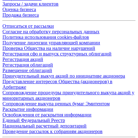
Запросы / задачи клиентов
Оценка бизнеса
Продажа бизнеса
Отписаться от рассылки
Согласие на обработку персональных данных
Политика использования cookies-файлов
Получение лицензии управляющей компании
Проверка Общества на наличие нарушений
Регистрация сфо и выпуск структурных облигаций
Регистрация акций
Регистрация облигаций
Размещение облигаций
Принудительный выкуп акций по инициативе акционера
Представление интересов Общества (акционеров) в
Арбитраже
Сопровождение процедуры принудительного выкупа акций у
миноритарных акционеров
Сопровождение выкупа ценных бумаг Эмитентом
Раскрытие информации
Освобождения от раскрытия информации
Единый Федеральный Реестр
Национальный расчетный депозитарий
Проведение рассылок к собраниям акционеров