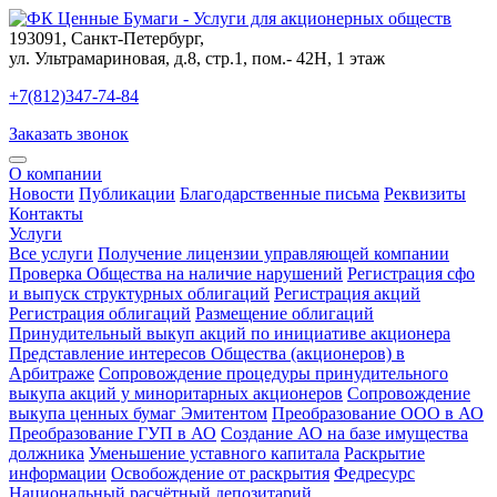
193091
,
Санкт-Петербург
,
ул. Ультрамариновая, д.8, стр.1, пом.- 42Н, 1 этаж
+7(812)347-74-84
Заказать звонок
О компании
Новости
Публикации
Благодарственные письма
Реквизиты
Контакты
Услуги
Все услуги
Получение лицензии управляющей компании
Проверка Общества на наличие нарушений
Регистрация сфо
и выпуск структурных облигаций
Регистрация акций
Регистрация облигаций
Размещение облигаций
Принудительный выкуп акций по инициативе акционера
Представление интересов Общества (акционеров) в
Арбитраже
Сопровождение процедуры принудительного
выкупа акций у миноритарных акционеров
Сопровождение
выкупа ценных бумаг Эмитентом
Преобразование ООО в АО
Преобразование ГУП в АО
Создание АО на базе имущества
должника
Уменьшение уставного капитала
Раскрытие
информации
Освобождение от раскрытия
Федресурс
Национальный расчётный депозитарий