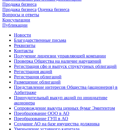
Продажа бизнеса
Продажа бизнеса
Оценка бизнеса
Вопросы и ответы
Консультации
Публикации
Новости
Благодарственные письма
Реквизиты
Контакты
Получение лицензии управляющей компании
Проверка Общества на наличие нарушений
Регистрация сфо и выпуск структурных облигаций
Регистрация акций
Регистрация облигаций
Размещение облигаций
Представление интересов Общества (акционеров) в
Арбитраже
Принудительный выкуп акций по инициативе
акционера
Сопровождение выкупа ценных бумаг Эмитентом
Преобразование ООО в АО
Преобразование ГУП в АО
Создание АО на базе имущества должника
Уменьшение уставного капитала