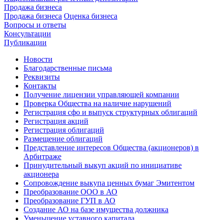
Продажа бизнеса
Продажа бизнеса
Оценка бизнеса
Вопросы и ответы
Консультации
Публикации
Новости
Благодарственные письма
Реквизиты
Контакты
Получение лицензии управляющей компании
Проверка Общества на наличие нарушений
Регистрация сфо и выпуск структурных облигаций
Регистрация акций
Регистрация облигаций
Размещение облигаций
Представление интересов Общества (акционеров) в
Арбитраже
Принудительный выкуп акций по инициативе
акционера
Сопровождение выкупа ценных бумаг Эмитентом
Преобразование ООО в АО
Преобразование ГУП в АО
Создание АО на базе имущества должника
Уменьшение уставного капитала