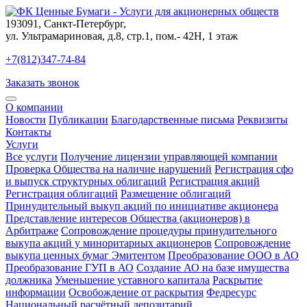
193091
,
Санкт-Петербург
,
ул. Ультрамариновая, д.8, стр.1, пом.- 42Н, 1 этаж
+7(812)347-74-84
Заказать звонок
О компании
Новости
Публикации
Благодарственные письма
Реквизиты
Контакты
Услуги
Все услуги
Получение лицензии управляющей компании
Проверка Общества на наличие нарушений
Регистрация сфо
и выпуск структурных облигаций
Регистрация акций
Регистрация облигаций
Размещение облигаций
Принудительный выкуп акций по инициативе акционера
Представление интересов Общества (акционеров) в
Арбитраже
Сопровождение процедуры принудительного
выкупа акций у миноритарных акционеров
Сопровождение
выкупа ценных бумаг Эмитентом
Преобразование ООО в АО
Преобразование ГУП в АО
Создание АО на базе имущества
должника
Уменьшение уставного капитала
Раскрытие
информации
Освобождение от раскрытия
Федресурс
Национальный расчётный депозитарий