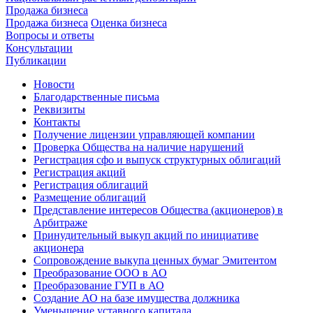
Продажа бизнеса
Продажа бизнеса
Оценка бизнеса
Вопросы и ответы
Консультации
Публикации
Новости
Благодарственные письма
Реквизиты
Контакты
Получение лицензии управляющей компании
Проверка Общества на наличие нарушений
Регистрация сфо и выпуск структурных облигаций
Регистрация акций
Регистрация облигаций
Размещение облигаций
Представление интересов Общества (акционеров) в
Арбитраже
Принудительный выкуп акций по инициативе
акционера
Сопровождение выкупа ценных бумаг Эмитентом
Преобразование ООО в АО
Преобразование ГУП в АО
Создание АО на базе имущества должника
Уменьшение уставного капитала