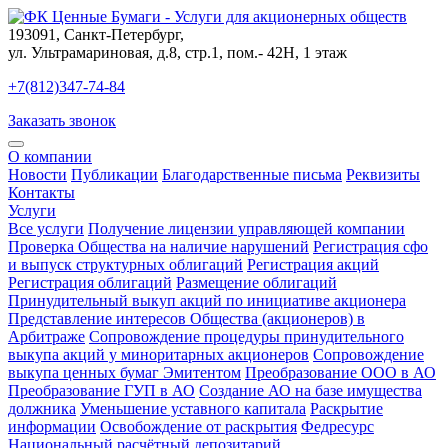
193091
,
Санкт-Петербург
,
ул. Ультрамариновая, д.8, стр.1, пом.- 42Н, 1 этаж
+7(812)347-74-84
Заказать звонок
О компании
Новости
Публикации
Благодарственные письма
Реквизиты
Контакты
Услуги
Все услуги
Получение лицензии управляющей компании
Проверка Общества на наличие нарушений
Регистрация сфо
и выпуск структурных облигаций
Регистрация акций
Регистрация облигаций
Размещение облигаций
Принудительный выкуп акций по инициативе акционера
Представление интересов Общества (акционеров) в
Арбитраже
Сопровождение процедуры принудительного
выкупа акций у миноритарных акционеров
Сопровождение
выкупа ценных бумаг Эмитентом
Преобразование ООО в АО
Преобразование ГУП в АО
Создание АО на базе имущества
должника
Уменьшение уставного капитала
Раскрытие
информации
Освобождение от раскрытия
Федресурс
Национальный расчётный депозитарий