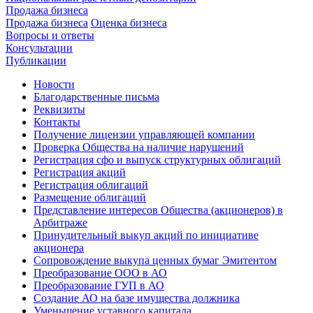
Продажа бизнеса
Продажа бизнеса
Оценка бизнеса
Вопросы и ответы
Консультации
Публикации
Новости
Благодарственные письма
Реквизиты
Контакты
Получение лицензии управляющей компании
Проверка Общества на наличие нарушений
Регистрация сфо и выпуск структурных облигаций
Регистрация акций
Регистрация облигаций
Размещение облигаций
Представление интересов Общества (акционеров) в
Арбитраже
Принудительный выкуп акций по инициативе
акционера
Сопровождение выкупа ценных бумаг Эмитентом
Преобразование ООО в АО
Преобразование ГУП в АО
Создание АО на базе имущества должника
Уменьшение уставного капитала