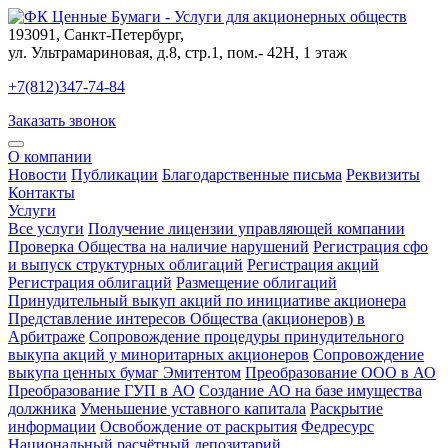
193091
,
Санкт-Петербург
,
ул. Ультрамариновая, д.8, стр.1, пом.- 42Н, 1 этаж
+7(812)347-74-84
Заказать звонок
О компании
Новости
Публикации
Благодарственные письма
Реквизиты
Контакты
Услуги
Все услуги
Получение лицензии управляющей компании
Проверка Общества на наличие нарушений
Регистрация сфо
и выпуск структурных облигаций
Регистрация акций
Регистрация облигаций
Размещение облигаций
Принудительный выкуп акций по инициативе акционера
Представление интересов Общества (акционеров) в
Арбитраже
Сопровождение процедуры принудительного
выкупа акций у миноритарных акционеров
Сопровождение
выкупа ценных бумаг Эмитентом
Преобразование ООО в АО
Преобразование ГУП в АО
Создание АО на базе имущества
должника
Уменьшение уставного капитала
Раскрытие
информации
Освобождение от раскрытия
Федресурс
Национальный расчётный депозитарий