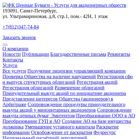
193091
,
Санкт-Петербург
,
ул. Ультрамариновая, д.8, стр.1, пом.- 42Н, 1 этаж
+7(812)347-74-84
Заказать звонок
О компании
Новости
Публикации
Благодарственные письма
Реквизиты
Контакты
Услуги
Все услуги
Получение лицензии управляющей компании
Проверка Общества на наличие нарушений
Регистрация сфо
и выпуск структурных облигаций
Регистрация акций
Регистрация облигаций
Размещение облигаций
Принудительный выкуп акций по инициативе акционера
Представление интересов Общества (акционеров) в
Арбитраже
Сопровождение процедуры принудительного
выкупа акций у миноритарных акционеров
Сопровождение
выкупа ценных бумаг Эмитентом
Преобразование ООО в АО
Преобразование ГУП в АО
Создание АО на базе имущества
должника
Уменьшение уставного капитала
Раскрытие
информации
Освобождение от раскрытия
Федресурс
Национальный расчётный депозитарий