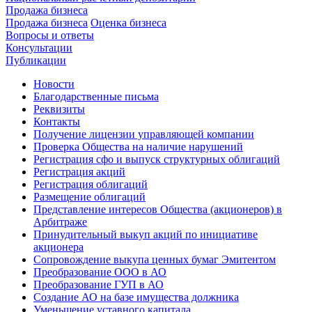
Продажа бизнеса
Продажа бизнеса
Оценка бизнеса
Вопросы и ответы
Консультации
Публикации
Новости
Благодарственные письма
Реквизиты
Контакты
Получение лицензии управляющей компании
Проверка Общества на наличие нарушений
Регистрация сфо и выпуск структурных облигаций
Регистрация акций
Регистрация облигаций
Размещение облигаций
Представление интересов Общества (акционеров) в
Арбитраже
Принудительный выкуп акций по инициативе
акционера
Сопровождение выкупа ценных бумаг Эмитентом
Преобразование ООО в АО
Преобразование ГУП в АО
Создание АО на базе имущества должника
Уменьшение уставного капитала