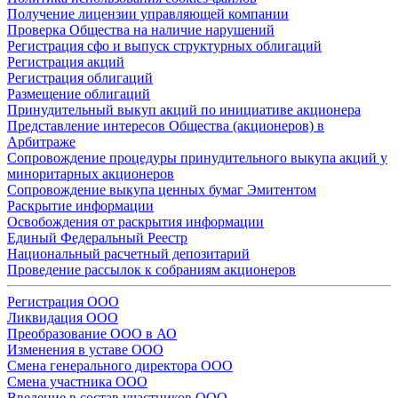
Получение лицензии управляющей компании
Проверка Общества на наличие нарушений
Регистрация сфо и выпуск структурных облигаций
Регистрация акций
Регистрация облигаций
Размещение облигаций
Принудительный выкуп акций по инициативе акционера
Представление интересов Общества (акционеров) в
Арбитраже
Сопровождение процедуры принудительного выкупа акций у
миноритарных акционеров
Сопровождение выкупа ценных бумаг Эмитентом
Раскрытие информации
Освобождения от раскрытия информации
Единый Федеральный Реестр
Национальный расчетный депозитарий
Проведение рассылок к собраниям акционеров
Регистрация ООО
Ликвидация ООО
Преобразование ООО в АО
Изменения в уставе ООО
Смена генерального директора ООО
Смена участника ООО
Введение в состав участников ООО