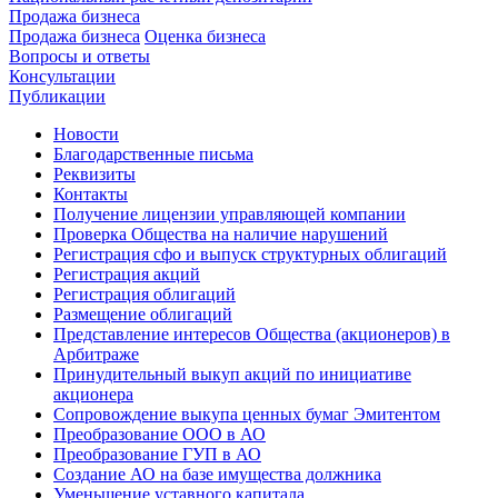
Продажа бизнеса
Продажа бизнеса
Оценка бизнеса
Вопросы и ответы
Консультации
Публикации
Новости
Благодарственные письма
Реквизиты
Контакты
Получение лицензии управляющей компании
Проверка Общества на наличие нарушений
Регистрация сфо и выпуск структурных облигаций
Регистрация акций
Регистрация облигаций
Размещение облигаций
Представление интересов Общества (акционеров) в
Арбитраже
Принудительный выкуп акций по инициативе
акционера
Сопровождение выкупа ценных бумаг Эмитентом
Преобразование ООО в АО
Преобразование ГУП в АО
Создание АО на базе имущества должника
Уменьшение уставного капитала