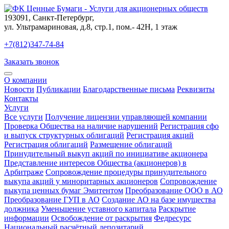
193091
,
Санкт-Петербург
,
ул. Ультрамариновая, д.8, стр.1, пом.- 42Н, 1 этаж
+7(812)347-74-84
Заказать звонок
О компании
Новости
Публикации
Благодарственные письма
Реквизиты
Контакты
Услуги
Все услуги
Получение лицензии управляющей компании
Проверка Общества на наличие нарушений
Регистрация сфо
и выпуск структурных облигаций
Регистрация акций
Регистрация облигаций
Размещение облигаций
Принудительный выкуп акций по инициативе акционера
Представление интересов Общества (акционеров) в
Арбитраже
Сопровождение процедуры принудительного
выкупа акций у миноритарных акционеров
Сопровождение
выкупа ценных бумаг Эмитентом
Преобразование ООО в АО
Преобразование ГУП в АО
Создание АО на базе имущества
должника
Уменьшение уставного капитала
Раскрытие
информации
Освобождение от раскрытия
Федресурс
Национальный расчётный депозитарий