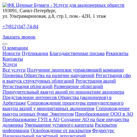
193091
,
Санкт-Петербург
,
ул. Ультрамариновая, д.8, стр.1, пом.- 42Н, 1 этаж
+7(812)347-74-84
Заказать звонок
О компании
Новости
Публикации
Благодарственные письма
Реквизиты
Контакты
Услуги
Все услуги
Получение лицензии управляющей компании
Проверка Общества на наличие нарушений
Регистрация сфо
и выпуск структурных облигаций
Регистрация акций
Регистрация облигаций
Размещение облигаций
Принудительный выкуп акций по инициативе акционера
Представление интересов Общества (акционеров) в
Арбитраже
Сопровождение процедуры принудительного
выкупа акций у миноритарных акционеров
Сопровождение
выкупа ценных бумаг Эмитентом
Преобразование ООО в АО
Преобразование ГУП в АО
Создание АО на базе имущества
должника
Уменьшение уставного капитала
Раскрытие
информации
Освобождение от раскрытия
Федресурс
Национальный расчётный депозитарий