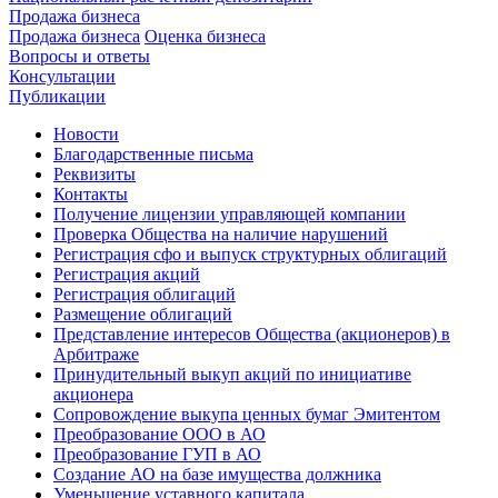
Продажа бизнеса
Продажа бизнеса
Оценка бизнеса
Вопросы и ответы
Консультации
Публикации
Новости
Благодарственные письма
Реквизиты
Контакты
Получение лицензии управляющей компании
Проверка Общества на наличие нарушений
Регистрация сфо и выпуск структурных облигаций
Регистрация акций
Регистрация облигаций
Размещение облигаций
Представление интересов Общества (акционеров) в
Арбитраже
Принудительный выкуп акций по инициативе
акционера
Сопровождение выкупа ценных бумаг Эмитентом
Преобразование ООО в АО
Преобразование ГУП в АО
Создание АО на базе имущества должника
Уменьшение уставного капитала