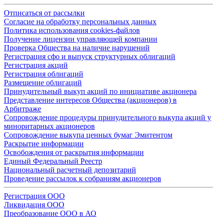
Отписаться от рассылки
Согласие на обработку персональных данных
Политика использования cookies-файлов
Получение лицензии управляющей компании
Проверка Общества на наличие нарушений
Регистрация сфо и выпуск структурных облигаций
Регистрация акций
Регистрация облигаций
Размещение облигаций
Принудительный выкуп акций по инициативе акционера
Представление интересов Общества (акционеров) в
Арбитраже
Сопровождение процедуры принудительного выкупа акций у
миноритарных акционеров
Сопровождение выкупа ценных бумаг Эмитентом
Раскрытие информации
Освобождения от раскрытия информации
Единый Федеральный Реестр
Национальный расчетный депозитарий
Проведение рассылок к собраниям акционеров
Регистрация ООО
Ликвидация ООО
Преобразование ООО в АО