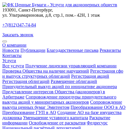
193091
,
Санкт-Петербург
,
ул. Ультрамариновая, д.8, стр.1, пом.- 42Н, 1 этаж
+7(812)347-74-84
Заказать звонок
О компании
Новости
Публикации
Благодарственные письма
Реквизиты
Контакты
Услуги
Все услуги
Получение лицензии управляющей компании
Проверка Общества на наличие нарушений
Регистрация сфо
и выпуск структурных облигаций
Регистрация акций
Регистрация облигаций
Размещение облигаций
Принудительный выкуп акций по инициативе акционера
Представление интересов Общества (акционеров) в
Арбитраже
Сопровождение процедуры принудительного
выкупа акций у миноритарных акционеров
Сопровождение
выкупа ценных бумаг Эмитентом
Преобразование ООО в АО
Преобразование ГУП в АО
Создание АО на базе имущества
должника
Уменьшение уставного капитала
Раскрытие
информации
Освобождение от раскрытия
Федресурс
Национальный расчётный депозитарий