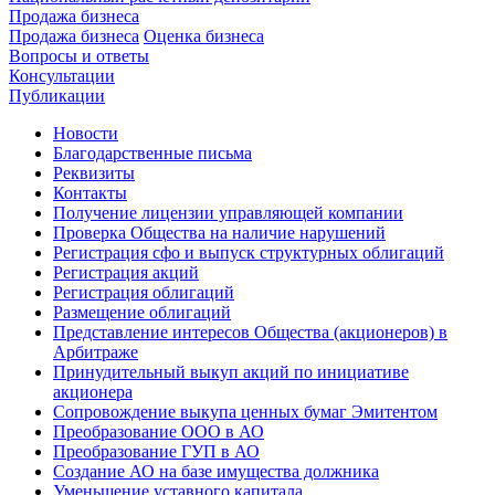
Продажа бизнеса
Продажа бизнеса
Оценка бизнеса
Вопросы и ответы
Консультации
Публикации
Новости
Благодарственные письма
Реквизиты
Контакты
Получение лицензии управляющей компании
Проверка Общества на наличие нарушений
Регистрация сфо и выпуск структурных облигаций
Регистрация акций
Регистрация облигаций
Размещение облигаций
Представление интересов Общества (акционеров) в
Арбитраже
Принудительный выкуп акций по инициативе
акционера
Сопровождение выкупа ценных бумаг Эмитентом
Преобразование ООО в АО
Преобразование ГУП в АО
Создание АО на базе имущества должника
Уменьшение уставного капитала