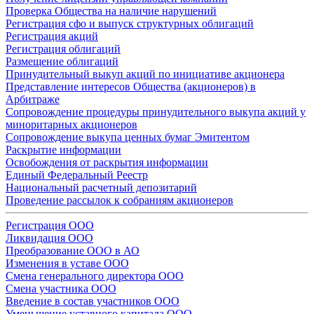
Проверка Общества на наличие нарушений
Регистрация сфо и выпуск структурных облигаций
Регистрация акций
Регистрация облигаций
Размещение облигаций
Принудительный выкуп акций по инициативе акционера
Представление интересов Общества (акционеров) в
Арбитраже
Сопровождение процедуры принудительного выкупа акций у
миноритарных акционеров
Сопровождение выкупа ценных бумаг Эмитентом
Раскрытие информации
Освобождения от раскрытия информации
Единый Федеральный Реестр
Национальный расчетный депозитарий
Проведение рассылок к собраниям акционеров
Регистрация ООО
Ликвидация ООО
Преобразование ООО в АО
Изменения в уставе ООО
Смена генерального директора ООО
Смена участника ООО
Введение в состав участников ООО
Уменьшение уставного капитала ООО