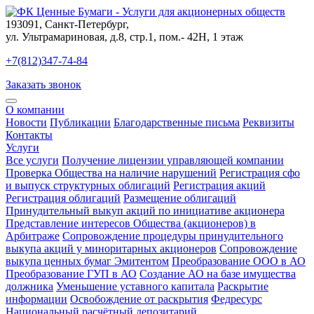
193091
,
Санкт-Петербург
,
ул. Ультрамариновая, д.8, стр.1, пом.- 42Н, 1 этаж
+7(812)347-74-84
Заказать звонок
О компании
Новости
Публикации
Благодарственные письма
Реквизиты
Контакты
Услуги
Все услуги
Получение лицензии управляющей компании
Проверка Общества на наличие нарушений
Регистрация сфо
и выпуск структурных облигаций
Регистрация акций
Регистрация облигаций
Размещение облигаций
Принудительный выкуп акций по инициативе акционера
Представление интересов Общества (акционеров) в
Арбитраже
Сопровождение процедуры принудительного
выкупа акций у миноритарных акционеров
Сопровождение
выкупа ценных бумаг Эмитентом
Преобразование ООО в АО
Преобразование ГУП в АО
Создание АО на базе имущества
должника
Уменьшение уставного капитала
Раскрытие
информации
Освобождение от раскрытия
Федресурс
Национальный расчётный депозитарий