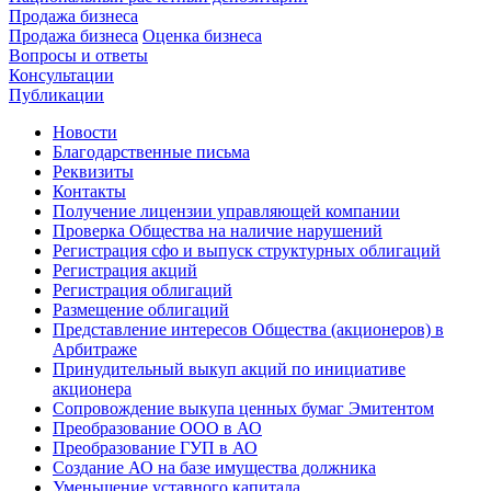
Продажа бизнеса
Продажа бизнеса
Оценка бизнеса
Вопросы и ответы
Консультации
Публикации
Новости
Благодарственные письма
Реквизиты
Контакты
Получение лицензии управляющей компании
Проверка Общества на наличие нарушений
Регистрация сфо и выпуск структурных облигаций
Регистрация акций
Регистрация облигаций
Размещение облигаций
Представление интересов Общества (акционеров) в
Арбитраже
Принудительный выкуп акций по инициативе
акционера
Сопровождение выкупа ценных бумаг Эмитентом
Преобразование ООО в АО
Преобразование ГУП в АО
Создание АО на базе имущества должника
Уменьшение уставного капитала