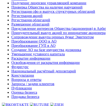
Получение лицензии управляющей компании
Проверка Общества на наличие нарушений
Регистрация сфо и выпуск структурных облигаций
Регистрация акций
Регистрация облигаций
Размещение облигаций
Представление интересов Общества (акционеров) в Арби
Принудительный выкуп акций по инициативе акционера
Сопровождение выкупа ценных бумаг Эмитентом
Преобразование ООО в АО
Преобразование ГУП в АО
Создание АО на базе имущества должника
Уменьшение уставного капитала
Раскрытие информации
Освобождения от раскрытия информации
Федресурс
Национальный расчётный депозитарий
Консультации
Вопросы и ответы
Запросы / задачи клиентов
Публикации
Оценка бизнеса
Продажа бизнеса