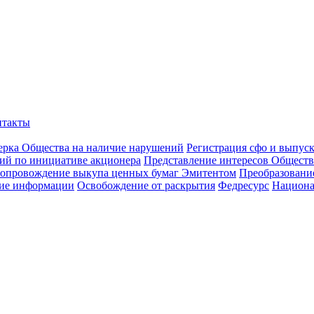
нтакты
ерка Общества на наличие нарушений
Регистрация сфо и выпус
ий по инициативе акционера
Представление интересов Обществ
опровождение выкупа ценных бумаг Эмитентом
Преобразован
ие информации
Освобождение от раскрытия
Федресурс
Национа