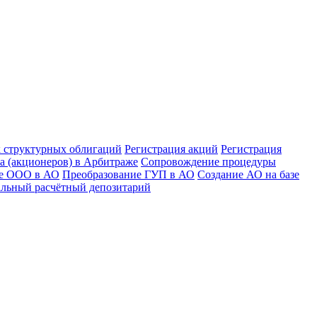
к структурных облигаций
Регистрация акций
Регистрация
а (акционеров) в Арбитраже
Сопровождение процедуры
ие ООО в АО
Преобразование ГУП в АО
Создание АО на базе
льный расчётный депозитарий