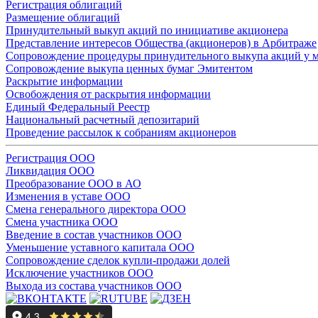
Регистрация облигаций
Размещение облигаций
Принудительный выкуп акций по инициативе акционера
Представление интересов Общества (акционеров) в Арбитраже
Сопровождение процедуры принудительного выкупа акций у 
Сопровождение выкупа ценных бумаг Эмитентом
Раскрытие информации
Освобождения от раскрытия информации
Единый Федеральный Реестр
Национальный расчетный депозитарий
Проведение рассылок к собраниям акционеров
Регистрация ООО
Ликвидация ООО
Преобразование ООО в АО
Изменения в уставе ООО
Смена генерального директора ООО
Смена участника ООО
Введение в состав участников ООО
Уменьшение уставного капитала ООО
Сопровождение сделок купли-продажи долей
Исключение участников ООО
Выхода из состава участников ООО