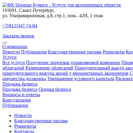
193091
,
Санкт-Петербург
,
ул. Ультрамариновая, д.8, стр.1, пом.- 42Н, 1 этаж
+7(812)347-74-84
Заказать звонок
О компании
Новости
Публикации
Благодарственные письма
Реквизиты
Ко
Услуги
Все услуги
Получение лицензии управляющей компании
Пров
облигаций
Размещение облигаций
Принудительный выкуп акц
принудительного выкупа акций у миноритарных акционеров
С
имущества должника
Уменьшение уставного капитала
Раскрыт
Продажа бизнеса
Продажа бизнеса
Оценка бизнеса
Вопросы и ответы
Консультации
Публикации
Новости
Благодарственные письма
Реквизиты
Контакты