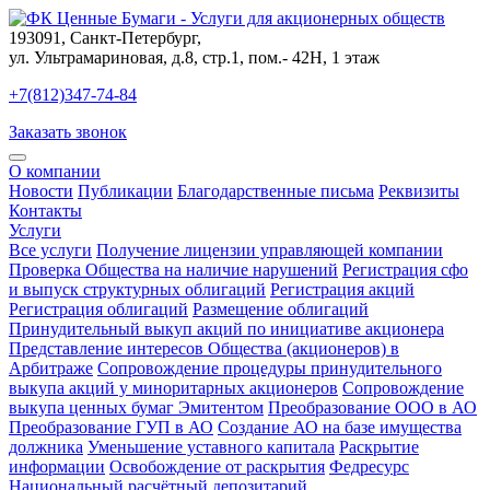
193091
,
Санкт-Петербург
,
ул. Ультрамариновая, д.8, стр.1, пом.- 42Н, 1 этаж
+7(812)347-74-84
Заказать звонок
О компании
Новости
Публикации
Благодарственные письма
Реквизиты
Контакты
Услуги
Все услуги
Получение лицензии управляющей компании
Проверка Общества на наличие нарушений
Регистрация сфо
и выпуск структурных облигаций
Регистрация акций
Регистрация облигаций
Размещение облигаций
Принудительный выкуп акций по инициативе акционера
Представление интересов Общества (акционеров) в
Арбитраже
Сопровождение процедуры принудительного
выкупа акций у миноритарных акционеров
Сопровождение
выкупа ценных бумаг Эмитентом
Преобразование ООО в АО
Преобразование ГУП в АО
Создание АО на базе имущества
должника
Уменьшение уставного капитала
Раскрытие
информации
Освобождение от раскрытия
Федресурс
Национальный расчётный депозитарий