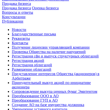
Продажа бизнеса
Продажа бизнеса
Оценка бизнеса
Вопросы и ответы
Консультации
Публикации
Новости
Благодарственные письма
Реквизиты
Контакты
Получение лицензии управляющей компании
Проверка Общества на наличие нарушений
Регистрация сфо и выпуск структурных облигаций
Регистрация акций
Регистрация облигаций
Размещение облигаций
Представление интересов Общества (акционеров) в
Арбитраже
Принудительный выкуп акций по инициативе
акционера
Сопровождение выкупа ценных бумаг Эмитентом
Преобразование ООО в АО
Преобразование ГУП в АО
Создание АО на базе имущества должника
Уменьшение уставного капитала