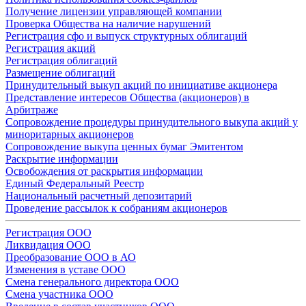
Получение лицензии управляющей компании
Проверка Общества на наличие нарушений
Регистрация сфо и выпуск структурных облигаций
Регистрация акций
Регистрация облигаций
Размещение облигаций
Принудительный выкуп акций по инициативе акционера
Представление интересов Общества (акционеров) в
Арбитраже
Сопровождение процедуры принудительного выкупа акций у
миноритарных акционеров
Сопровождение выкупа ценных бумаг Эмитентом
Раскрытие информации
Освобождения от раскрытия информации
Единый Федеральный Реестр
Национальный расчетный депозитарий
Проведение рассылок к собраниям акционеров
Регистрация ООО
Ликвидация ООО
Преобразование ООО в АО
Изменения в уставе ООО
Смена генерального директора ООО
Смена участника ООО