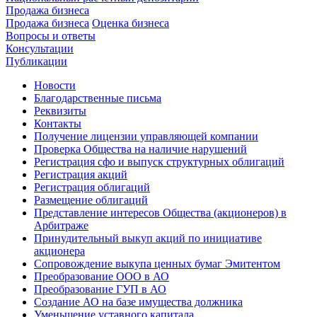
Продажа бизнеса
Продажа бизнеса
Оценка бизнеса
Вопросы и ответы
Консультации
Публикации
Новости
Благодарственные письма
Реквизиты
Контакты
Получение лицензии управляющей компании
Проверка Общества на наличие нарушений
Регистрация сфо и выпуск структурных облигаций
Регистрация акций
Регистрация облигаций
Размещение облигаций
Представление интересов Общества (акционеров) в
Арбитраже
Принудительный выкуп акций по инициативе
акционера
Сопровождение выкупа ценных бумаг Эмитентом
Преобразование ООО в АО
Преобразование ГУП в АО
Создание АО на базе имущества должника
Уменьшение уставного капитала