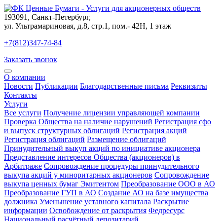
193091
,
Санкт-Петербург
,
ул. Ультрамариновая, д.8, стр.1, пом.- 42Н, 1 этаж
+7(812)347-74-84
Заказать звонок
О компании
Новости
Публикации
Благодарственные письма
Реквизиты
Контакты
Услуги
Все услуги
Получение лицензии управляющей компании
Проверка Общества на наличие нарушений
Регистрация сфо
и выпуск структурных облигаций
Регистрация акций
Регистрация облигаций
Размещение облигаций
Принудительный выкуп акций по инициативе акционера
Представление интересов Общества (акционеров) в
Арбитраже
Сопровождение процедуры принудительного
выкупа акций у миноритарных акционеров
Сопровождение
выкупа ценных бумаг Эмитентом
Преобразование ООО в АО
Преобразование ГУП в АО
Создание АО на базе имущества
должника
Уменьшение уставного капитала
Раскрытие
информации
Освобождение от раскрытия
Федресурс
Национальный расчётный депозитарий