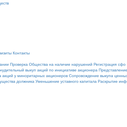
визиты
Контакты
ании
Проверка Общества на наличие нарушений
Регистрация сфо 
нудительный выкуп акций по инициативе акционера
Представление
 акций у миноритарных акционеров
Сопровождение выкупа ценны
мущества должника
Уменьшение уставного капитала
Раскрытие ин