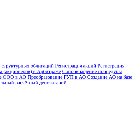
к структурных облигаций
Регистрация акций
Регистрация
а (акционеров) в Арбитраже
Сопровождение процедуры
ие ООО в АО
Преобразование ГУП в АО
Создание АО на базе
льный расчётный депозитарий