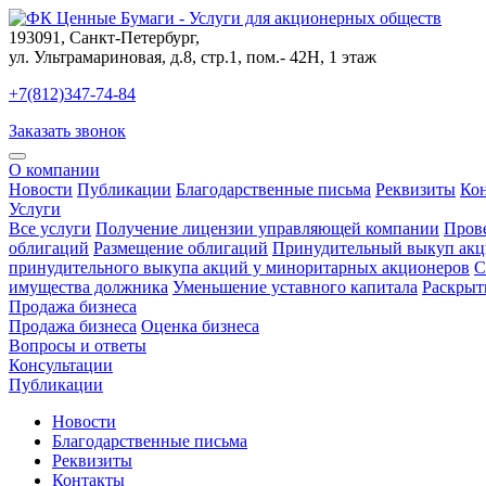
193091
,
Санкт-Петербург
,
ул. Ультрамариновая, д.8, стр.1, пом.- 42Н, 1 этаж
+7(812)347-74-84
Заказать звонок
О компании
Новости
Публикации
Благодарственные письма
Реквизиты
Ко
Услуги
Все услуги
Получение лицензии управляющей компании
Пров
облигаций
Размещение облигаций
Принудительный выкуп акц
принудительного выкупа акций у миноритарных акционеров
С
имущества должника
Уменьшение уставного капитала
Раскрыт
Продажа бизнеса
Продажа бизнеса
Оценка бизнеса
Вопросы и ответы
Консультации
Публикации
Новости
Благодарственные письма
Реквизиты
Контакты