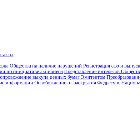
нтакты
ерка Общества на наличие нарушений
Регистрация сфо и выпус
ий по инициативе акционера
Представление интересов Обществ
опровождение выкупа ценных бумаг Эмитентом
Преобразован
ие информации
Освобождение от раскрытия
Федресурс
Национа