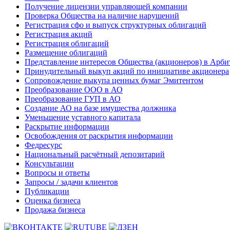
Получение лицензии управляющей компании
Проверка Общества на наличие нарушений
Регистрация сфо и выпуск структурных облигаций
Регистрация акций
Регистрация облигаций
Размещение облигаций
Представление интересов Общества (акционеров) в Арби
Принудительный выкуп акций по инициативе акционера
Сопровождение выкупа ценных бумаг Эмитентом
Преобразование ООО в АО
Преобразование ГУП в АО
Создание АО на базе имущества должника
Уменьшение уставного капитала
Раскрытие информации
Освобождения от раскрытия информации
Федресурс
Национальный расчётный депозитарий
Консультации
Вопросы и ответы
Запросы / задачи клиентов
Публикации
Оценка бизнеса
Продажа бизнеса