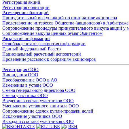
Регистрация акций
Регистрация облигаций
Размещение облигаций
Принудительный выкуп акций по инициативе акционера
Представление интересов Общества (акционеров) в Арбитраже
Сопровождение процедуры принудительного выкупа акций у 
Сопровождение выкупа ценных бумаг Эмитентом
Раскрытие информации
Освобождения от раскрытия информации
Единый Федеральный Реестр
Национальный расчетный депозитарий
Проведение рассылок к собраниям акционеров
Регистрация ООО
Ликвидация ООО
Преобразование ООО в АО
Изменения в уставе ООО
Смена генерального директора ООО
Смена участника ООО
Введение в состав участников ООО
Уменьшение уставного капитала ООО
Сопровождение сделок купли-продажи долей
Исключение участников ООО
Выхода из состава участников ООО