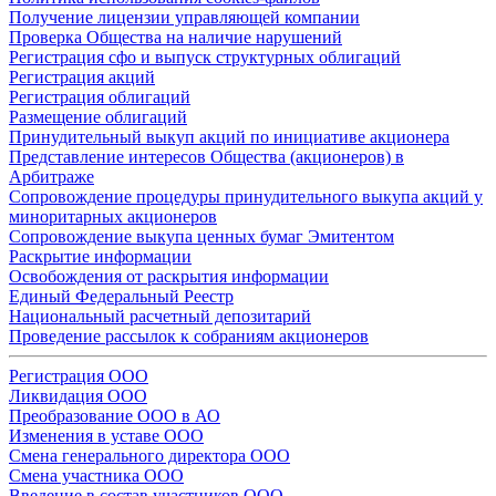
Получение лицензии управляющей компании
Проверка Общества на наличие нарушений
Регистрация сфо и выпуск структурных облигаций
Регистрация акций
Регистрация облигаций
Размещение облигаций
Принудительный выкуп акций по инициативе акционера
Представление интересов Общества (акционеров) в
Арбитраже
Сопровождение процедуры принудительного выкупа акций у
миноритарных акционеров
Сопровождение выкупа ценных бумаг Эмитентом
Раскрытие информации
Освобождения от раскрытия информации
Единый Федеральный Реестр
Национальный расчетный депозитарий
Проведение рассылок к собраниям акционеров
Регистрация ООО
Ликвидация ООО
Преобразование ООО в АО
Изменения в уставе ООО
Смена генерального директора ООО
Смена участника ООО
Введение в состав участников ООО