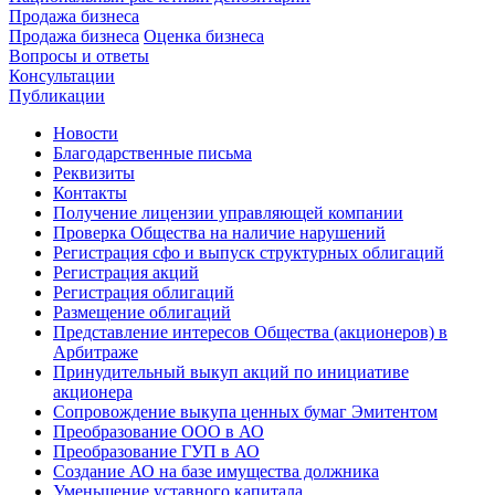
Продажа бизнеса
Продажа бизнеса
Оценка бизнеса
Вопросы и ответы
Консультации
Публикации
Новости
Благодарственные письма
Реквизиты
Контакты
Получение лицензии управляющей компании
Проверка Общества на наличие нарушений
Регистрация сфо и выпуск структурных облигаций
Регистрация акций
Регистрация облигаций
Размещение облигаций
Представление интересов Общества (акционеров) в
Арбитраже
Принудительный выкуп акций по инициативе
акционера
Сопровождение выкупа ценных бумаг Эмитентом
Преобразование ООО в АО
Преобразование ГУП в АО
Создание АО на базе имущества должника
Уменьшение уставного капитала