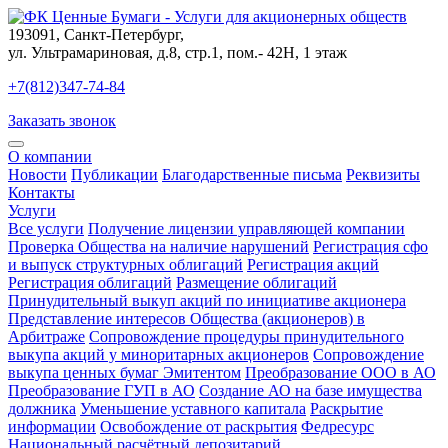
193091
,
Санкт-Петербург
,
ул. Ультрамариновая, д.8, стр.1, пом.- 42Н, 1 этаж
+7(812)347-74-84
Заказать звонок
О компании
Новости
Публикации
Благодарственные письма
Реквизиты
Контакты
Услуги
Все услуги
Получение лицензии управляющей компании
Проверка Общества на наличие нарушений
Регистрация сфо
и выпуск структурных облигаций
Регистрация акций
Регистрация облигаций
Размещение облигаций
Принудительный выкуп акций по инициативе акционера
Представление интересов Общества (акционеров) в
Арбитраже
Сопровождение процедуры принудительного
выкупа акций у миноритарных акционеров
Сопровождение
выкупа ценных бумаг Эмитентом
Преобразование ООО в АО
Преобразование ГУП в АО
Создание АО на базе имущества
должника
Уменьшение уставного капитала
Раскрытие
информации
Освобождение от раскрытия
Федресурс
Национальный расчётный депозитарий