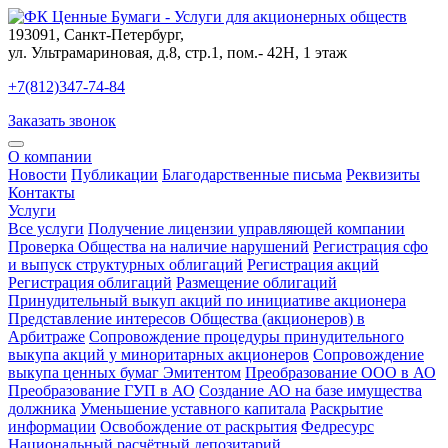
193091
,
Санкт-Петербург
,
ул. Ультрамариновая, д.8, стр.1, пом.- 42Н, 1 этаж
+7(812)347-74-84
Заказать звонок
О компании
Новости
Публикации
Благодарственные письма
Реквизиты
Контакты
Услуги
Все услуги
Получение лицензии управляющей компании
Проверка Общества на наличие нарушений
Регистрация сфо
и выпуск структурных облигаций
Регистрация акций
Регистрация облигаций
Размещение облигаций
Принудительный выкуп акций по инициативе акционера
Представление интересов Общества (акционеров) в
Арбитраже
Сопровождение процедуры принудительного
выкупа акций у миноритарных акционеров
Сопровождение
выкупа ценных бумаг Эмитентом
Преобразование ООО в АО
Преобразование ГУП в АО
Создание АО на базе имущества
должника
Уменьшение уставного капитала
Раскрытие
информации
Освобождение от раскрытия
Федресурс
Национальный расчётный депозитарий