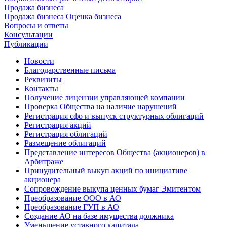
Продажа бизнеса
Продажа бизнеса
Оценка бизнеса
Вопросы и ответы
Консультации
Публикации
Новости
Благодарственные письма
Реквизиты
Контакты
Получение лицензии управляющей компании
Проверка Общества на наличие нарушений
Регистрация сфо и выпуск структурных облигаций
Регистрация акций
Регистрация облигаций
Размещение облигаций
Представление интересов Общества (акционеров) в
Арбитраже
Принудительный выкуп акций по инициативе
акционера
Сопровождение выкупа ценных бумаг Эмитентом
Преобразование ООО в АО
Преобразование ГУП в АО
Создание АО на базе имущества должника
Уменьшение уставного капитала