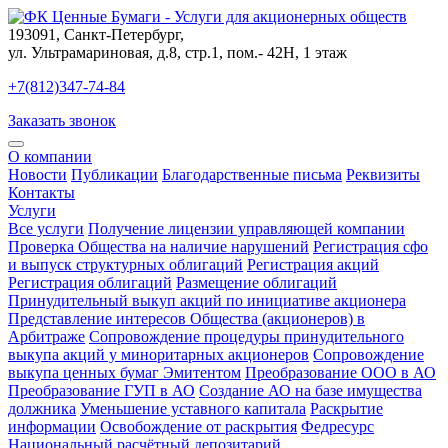
193091
,
Санкт-Петербург
,
ул. Ультрамариновая, д.8, стр.1, пом.- 42Н, 1 этаж
+7(812)347-74-84
Заказать звонок
О компании
Новости
Публикации
Благодарственные письма
Реквизиты
Контакты
Услуги
Все услуги
Получение лицензии управляющей компании
Проверка Общества на наличие нарушений
Регистрация сфо
и выпуск структурных облигаций
Регистрация акций
Регистрация облигаций
Размещение облигаций
Принудительный выкуп акций по инициативе акционера
Представление интересов Общества (акционеров) в
Арбитраже
Сопровождение процедуры принудительного
выкупа акций у миноритарных акционеров
Сопровождение
выкупа ценных бумаг Эмитентом
Преобразование ООО в АО
Преобразование ГУП в АО
Создание АО на базе имущества
должника
Уменьшение уставного капитала
Раскрытие
информации
Освобождение от раскрытия
Федресурс
Национальный расчётный депозитарий