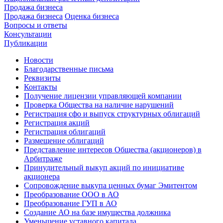
Продажа бизнеса
Продажа бизнеса
Оценка бизнеса
Вопросы и ответы
Консультации
Публикации
Новости
Благодарственные письма
Реквизиты
Контакты
Получение лицензии управляющей компании
Проверка Общества на наличие нарушений
Регистрация сфо и выпуск структурных облигаций
Регистрация акций
Регистрация облигаций
Размещение облигаций
Представление интересов Общества (акционеров) в
Арбитраже
Принудительный выкуп акций по инициативе
акционера
Сопровождение выкупа ценных бумаг Эмитентом
Преобразование ООО в АО
Преобразование ГУП в АО
Создание АО на базе имущества должника
Уменьшение уставного капитала