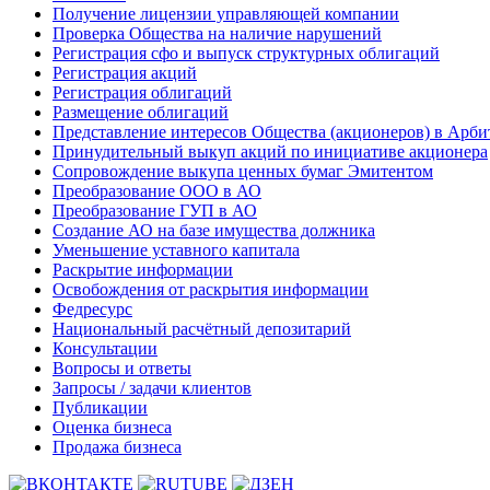
Получение лицензии управляющей компании
Проверка Общества на наличие нарушений
Регистрация сфо и выпуск структурных облигаций
Регистрация акций
Регистрация облигаций
Размещение облигаций
Представление интересов Общества (акционеров) в Арби
Принудительный выкуп акций по инициативе акционера
Сопровождение выкупа ценных бумаг Эмитентом
Преобразование ООО в АО
Преобразование ГУП в АО
Создание АО на базе имущества должника
Уменьшение уставного капитала
Раскрытие информации
Освобождения от раскрытия информации
Федресурс
Национальный расчётный депозитарий
Консультации
Вопросы и ответы
Запросы / задачи клиентов
Публикации
Оценка бизнеса
Продажа бизнеса