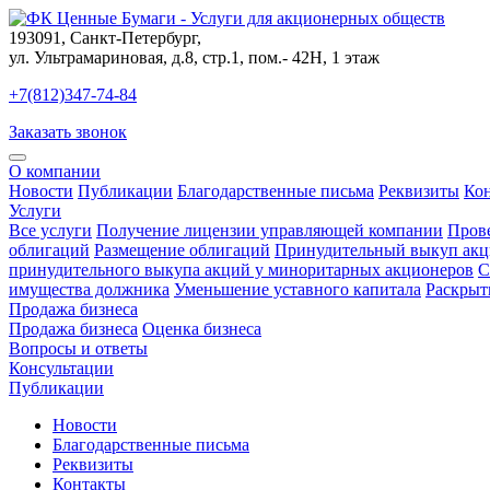
193091
,
Санкт-Петербург
,
ул. Ультрамариновая, д.8, стр.1, пом.- 42Н, 1 этаж
+7(812)347-74-84
Заказать звонок
О компании
Новости
Публикации
Благодарственные письма
Реквизиты
Ко
Услуги
Все услуги
Получение лицензии управляющей компании
Пров
облигаций
Размещение облигаций
Принудительный выкуп акц
принудительного выкупа акций у миноритарных акционеров
С
имущества должника
Уменьшение уставного капитала
Раскрыт
Продажа бизнеса
Продажа бизнеса
Оценка бизнеса
Вопросы и ответы
Консультации
Публикации
Новости
Благодарственные письма
Реквизиты
Контакты