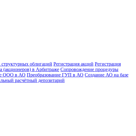
к структурных облигаций
Регистрация акций
Регистрация
а (акционеров) в Арбитраже
Сопровождение процедуры
ие ООО в АО
Преобразование ГУП в АО
Создание АО на базе
льный расчётный депозитарий