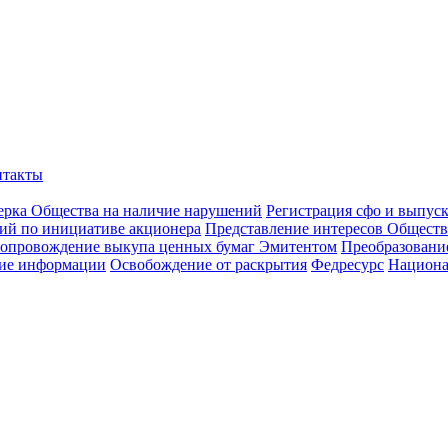
нтакты
ерка Общества на наличие нарушений
Регистрация сфо и выпус
ий по инициативе акционера
Представление интересов Обществ
опровождение выкупа ценных бумаг Эмитентом
Преобразован
ие информации
Освобождение от раскрытия
Федресурс
Национа