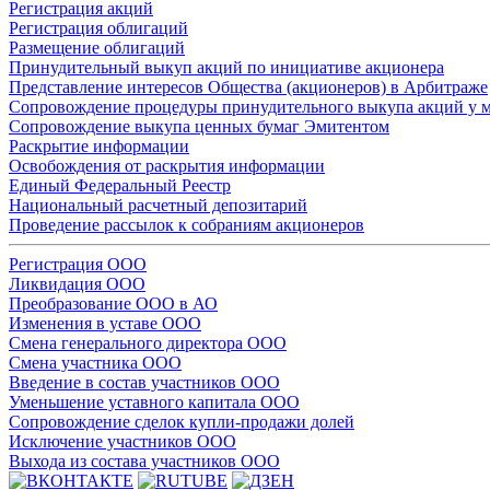
Регистрация акций
Регистрация облигаций
Размещение облигаций
Принудительный выкуп акций по инициативе акционера
Представление интересов Общества (акционеров) в Арбитраже
Сопровождение процедуры принудительного выкупа акций у 
Сопровождение выкупа ценных бумаг Эмитентом
Раскрытие информации
Освобождения от раскрытия информации
Единый Федеральный Реестр
Национальный расчетный депозитарий
Проведение рассылок к собраниям акционеров
Регистрация ООО
Ликвидация ООО
Преобразование ООО в АО
Изменения в уставе ООО
Смена генерального директора ООО
Смена участника ООО
Введение в состав участников ООО
Уменьшение уставного капитала ООО
Сопровождение сделок купли-продажи долей
Исключение участников ООО
Выхода из состава участников ООО