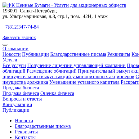
193091
,
Санкт-Петербург
,
ул. Ультрамариновая, д.8, стр.1, пом.- 42Н, 1 этаж
+7(812)347-74-84
Заказать звонок
О компании
Новости
Публикации
Благодарственные письма
Реквизиты
Ко
Услуги
Все услуги
Получение лицензии управляющей компании
Пров
облигаций
Размещение облигаций
Принудительный выкуп акц
принудительного выкупа акций у миноритарных акционеров
С
имущества должника
Уменьшение уставного капитала
Раскрыт
Продажа бизнеса
Продажа бизнеса
Оценка бизнеса
Вопросы и ответы
Консультации
Публикации
Новости
Благодарственные письма
Реквизиты
Контакты