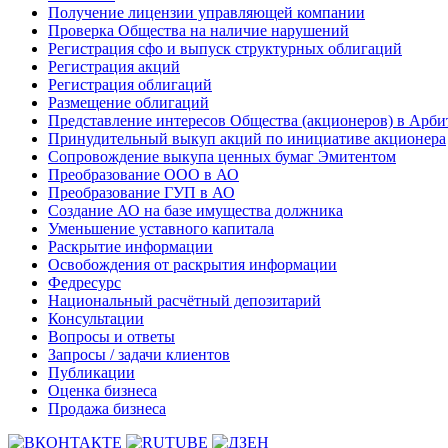
Получение лицензии управляющей компании
Проверка Общества на наличие нарушений
Регистрация сфо и выпуск структурных облигаций
Регистрация акций
Регистрация облигаций
Размещение облигаций
Представление интересов Общества (акционеров) в Арби
Принудительный выкуп акций по инициативе акционера
Сопровождение выкупа ценных бумаг Эмитентом
Преобразование ООО в АО
Преобразование ГУП в АО
Создание АО на базе имущества должника
Уменьшение уставного капитала
Раскрытие информации
Освобождения от раскрытия информации
Федресурс
Национальный расчётный депозитарий
Консультации
Вопросы и ответы
Запросы / задачи клиентов
Публикации
Оценка бизнеса
Продажа бизнеса