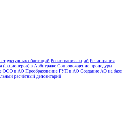
к структурных облигаций
Регистрация акций
Регистрация
а (акционеров) в Арбитраже
Сопровождение процедуры
ие ООО в АО
Преобразование ГУП в АО
Создание АО на базе
льный расчётный депозитарий