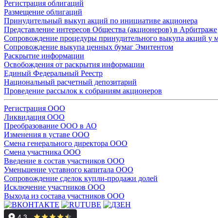
Регистрация облигаций
Размещение облигаций
Принудительный выкуп акций по инициативе акционера
Представление интересов Общества (акционеров) в Арбитраже
Сопровождение процедуры принудительного выкупа акций у 
Сопровождение выкупа ценных бумаг Эмитентом
Раскрытие информации
Освобождения от раскрытия информации
Единый Федеральный Реестр
Национальный расчетный депозитарий
Проведение рассылок к собраниям акционеров
Регистрация ООО
Ликвидация ООО
Преобразование ООО в АО
Изменения в уставе ООО
Смена генерального директора ООО
Смена участника ООО
Введение в состав участников ООО
Уменьшение уставного капитала ООО
Сопровождение сделок купли-продажи долей
Исключение участников ООО
Выхода из состава участников ООО