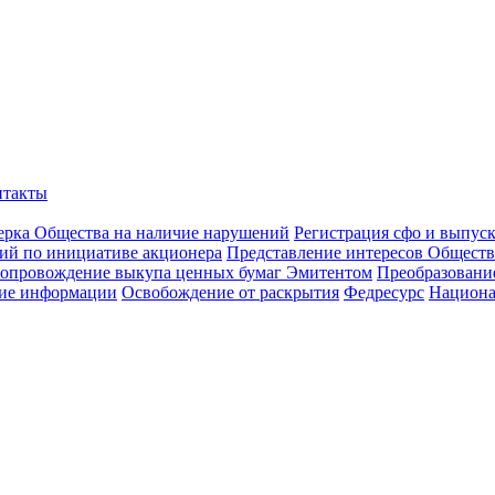
нтакты
ерка Общества на наличие нарушений
Регистрация сфо и выпус
ий по инициативе акционера
Представление интересов Обществ
опровождение выкупа ценных бумаг Эмитентом
Преобразован
ие информации
Освобождение от раскрытия
Федресурс
Национа