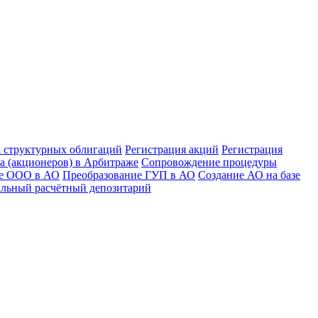
к структурных облигаций
Регистрация акций
Регистрация
а (акционеров) в Арбитраже
Сопровождение процедуры
ие ООО в АО
Преобразование ГУП в АО
Создание АО на базе
льный расчётный депозитарий