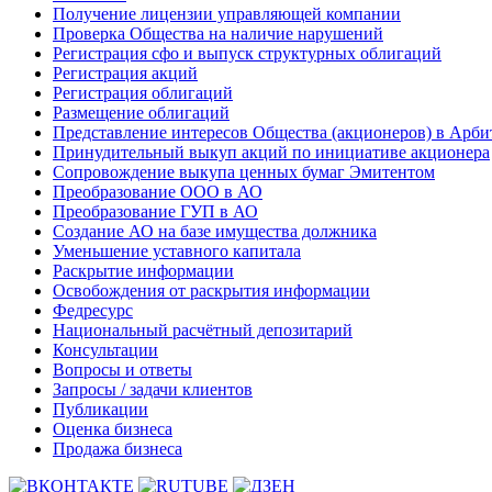
Получение лицензии управляющей компании
Проверка Общества на наличие нарушений
Регистрация сфо и выпуск структурных облигаций
Регистрация акций
Регистрация облигаций
Размещение облигаций
Представление интересов Общества (акционеров) в Арби
Принудительный выкуп акций по инициативе акционера
Сопровождение выкупа ценных бумаг Эмитентом
Преобразование ООО в АО
Преобразование ГУП в АО
Создание АО на базе имущества должника
Уменьшение уставного капитала
Раскрытие информации
Освобождения от раскрытия информации
Федресурс
Национальный расчётный депозитарий
Консультации
Вопросы и ответы
Запросы / задачи клиентов
Публикации
Оценка бизнеса
Продажа бизнеса