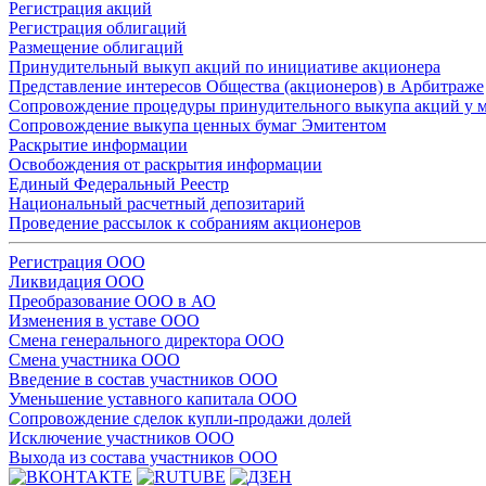
Регистрация акций
Регистрация облигаций
Размещение облигаций
Принудительный выкуп акций по инициативе акционера
Представление интересов Общества (акционеров) в Арбитраже
Сопровождение процедуры принудительного выкупа акций у 
Сопровождение выкупа ценных бумаг Эмитентом
Раскрытие информации
Освобождения от раскрытия информации
Единый Федеральный Реестр
Национальный расчетный депозитарий
Проведение рассылок к собраниям акционеров
Регистрация ООО
Ликвидация ООО
Преобразование ООО в АО
Изменения в уставе ООО
Смена генерального директора ООО
Смена участника ООО
Введение в состав участников ООО
Уменьшение уставного капитала ООО
Сопровождение сделок купли-продажи долей
Исключение участников ООО
Выхода из состава участников ООО