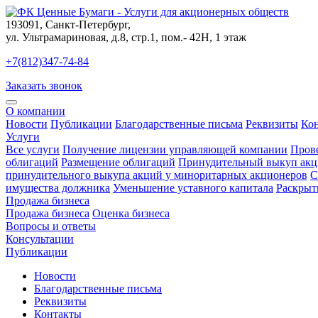
193091
,
Санкт-Петербург
,
ул. Ультрамариновая, д.8, стр.1, пом.- 42Н, 1 этаж
+7(812)347-74-84
Заказать звонок
О компании
Новости
Публикации
Благодарственные письма
Реквизиты
Ко
Услуги
Все услуги
Получение лицензии управляющей компании
Пров
облигаций
Размещение облигаций
Принудительный выкуп акц
принудительного выкупа акций у миноритарных акционеров
С
имущества должника
Уменьшение уставного капитала
Раскрыт
Продажа бизнеса
Продажа бизнеса
Оценка бизнеса
Вопросы и ответы
Консультации
Публикации
Новости
Благодарственные письма
Реквизиты
Контакты