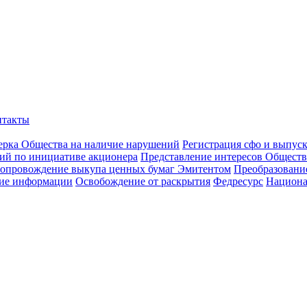
нтакты
ерка Общества на наличие нарушений
Регистрация сфо и выпус
ий по инициативе акционера
Представление интересов Обществ
опровождение выкупа ценных бумаг Эмитентом
Преобразован
ие информации
Освобождение от раскрытия
Федресурс
Национа