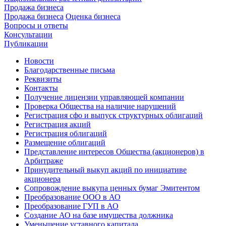
Продажа бизнеса
Продажа бизнеса
Оценка бизнеса
Вопросы и ответы
Консультации
Публикации
Новости
Благодарственные письма
Реквизиты
Контакты
Получение лицензии управляющей компании
Проверка Общества на наличие нарушений
Регистрация сфо и выпуск структурных облигаций
Регистрация акций
Регистрация облигаций
Размещение облигаций
Представление интересов Общества (акционеров) в
Арбитраже
Принудительный выкуп акций по инициативе
акционера
Сопровождение выкупа ценных бумаг Эмитентом
Преобразование ООО в АО
Преобразование ГУП в АО
Создание АО на базе имущества должника
Уменьшение уставного капитала