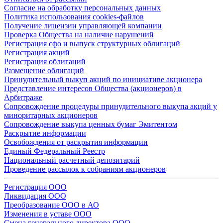
Согласие на обработку персональных данных
Политика использования cookies-файлов
Получение лицензии управляющей компании
Проверка Общества на наличие нарушений
Регистрация сфо и выпуск структурных облигаций
Регистрация акций
Регистрация облигаций
Размещение облигаций
Принудительный выкуп акций по инициативе акционера
Представление интересов Общества (акционеров) в
Арбитраже
Сопровождение процедуры принудительного выкупа акций у
миноритарных акционеров
Сопровождение выкупа ценных бумаг Эмитентом
Раскрытие информации
Освобождения от раскрытия информации
Единый Федеральный Реестр
Национальный расчетный депозитарий
Проведение рассылок к собраниям акционеров
Регистрация ООО
Ликвидация ООО
Преобразование ООО в АО
Изменения в уставе ООО
Смена генерального директора ООО