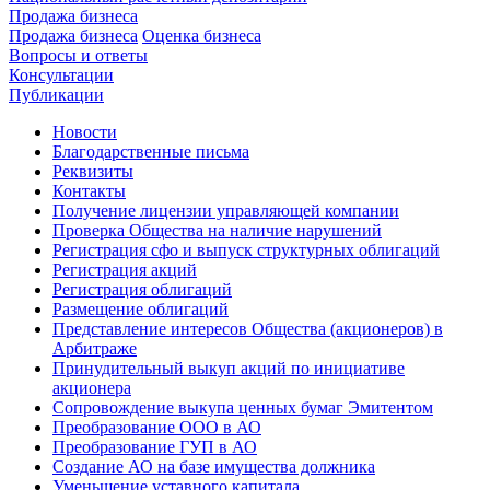
Продажа бизнеса
Продажа бизнеса
Оценка бизнеса
Вопросы и ответы
Консультации
Публикации
Новости
Благодарственные письма
Реквизиты
Контакты
Получение лицензии управляющей компании
Проверка Общества на наличие нарушений
Регистрация сфо и выпуск структурных облигаций
Регистрация акций
Регистрация облигаций
Размещение облигаций
Представление интересов Общества (акционеров) в
Арбитраже
Принудительный выкуп акций по инициативе
акционера
Сопровождение выкупа ценных бумаг Эмитентом
Преобразование ООО в АО
Преобразование ГУП в АО
Создание АО на базе имущества должника
Уменьшение уставного капитала