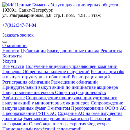
193091
,
Санкт-Петербург
,
ул. Ультрамариновая, д.8, стр.1, пом.- 42Н, 1 этаж
+7(812)347-74-84
Заказать звонок
О компании
Новости
Публикации
Благодарственные письма
Реквизиты
Контакты
Услуги
Все услуги
Получение лицензии управляющей компании
Проверка Общества на наличие нарушений
Регистрация сфо
и выпуск структурных облигаций
Регистрация акций
Регистрация облигаций
Размещение облигаций
Принудительный выкуп акций по инициативе акционера
Представление интересов Общества (акционеров) в
Арбитраже
Сопровождение процедуры принудительного
выкупа акций у миноритарных акционеров
Сопровождение
выкупа ценных бумаг Эмитентом
Преобразование ООО в АО
Преобразование ГУП в АО
Создание АО на базе имущества
должника
Уменьшение уставного капитала
Раскрытие
информации
Освобождение от раскрытия
Федресурс
Национальный расчётный депозитарий