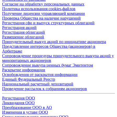
Согласие на обработку персональных данных
Политика использования cookies-файлов
Получение лицензии управляющей компании
Проверка Общества на наличие нарушений
Регистрация сфо и выпуск структурных облигаций
Регистрация акций
Регистрация облигаций
Размещение облигаций
Принудительный выкуп акций по инициативе акционера
Представление интересов Общества (акционеров) в
Арбитраже
Сопровождение процедуры принудительного выкупа акций у
миноритарных акционеров
Сопровождение выкупа ценных бумаг Эмитентом
Раскрытие информации
Освобождения от раскрытия информации
Единый Федеральный Реестр
Национальный расчетный депозитарий
Проведение рассылок к собраниям акционеров
Регистрация ООО
Ликвидация ООО
Преобразование ООО в АО
Изменения в уставе ООО
Смена генерального директора ООО