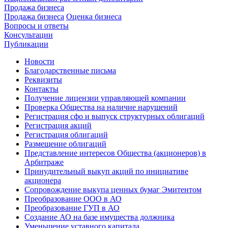
Продажа бизнеса
Продажа бизнеса
Оценка бизнеса
Вопросы и ответы
Консультации
Публикации
Новости
Благодарственные письма
Реквизиты
Контакты
Получение лицензии управляющей компании
Проверка Общества на наличие нарушений
Регистрация сфо и выпуск структурных облигаций
Регистрация акций
Регистрация облигаций
Размещение облигаций
Представление интересов Общества (акционеров) в
Арбитраже
Принудительный выкуп акций по инициативе
акционера
Сопровождение выкупа ценных бумаг Эмитентом
Преобразование ООО в АО
Преобразование ГУП в АО
Создание АО на базе имущества должника
Уменьшение уставного капитала