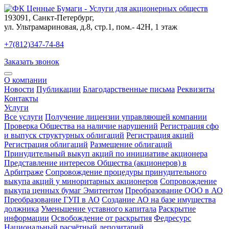
193091
,
Санкт-Петербург
,
ул. Ультрамариновая, д.8, стр.1, пом.- 42Н, 1 этаж
+7(812)347-74-84
Заказать звонок
О компании
Новости
Публикации
Благодарственные письма
Реквизиты
Контакты
Услуги
Все услуги
Получение лицензии управляющей компании
Проверка Общества на наличие нарушений
Регистрация сфо
и выпуск структурных облигаций
Регистрация акций
Регистрация облигаций
Размещение облигаций
Принудительный выкуп акций по инициативе акционера
Представление интересов Общества (акционеров) в
Арбитраже
Сопровождение процедуры принудительного
выкупа акций у миноритарных акционеров
Сопровождение
выкупа ценных бумаг Эмитентом
Преобразование ООО в АО
Преобразование ГУП в АО
Создание АО на базе имущества
должника
Уменьшение уставного капитала
Раскрытие
информации
Освобождение от раскрытия
Федресурс
Национальный расчётный депозитарий