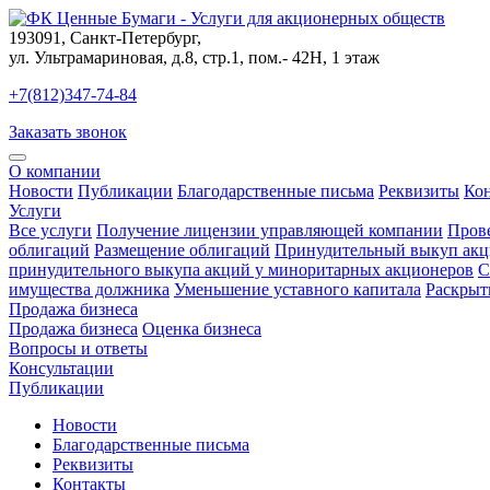
193091
,
Санкт-Петербург
,
ул. Ультрамариновая, д.8, стр.1, пом.- 42Н, 1 этаж
+7(812)347-74-84
Заказать звонок
О компании
Новости
Публикации
Благодарственные письма
Реквизиты
Ко
Услуги
Все услуги
Получение лицензии управляющей компании
Пров
облигаций
Размещение облигаций
Принудительный выкуп акц
принудительного выкупа акций у миноритарных акционеров
С
имущества должника
Уменьшение уставного капитала
Раскрыт
Продажа бизнеса
Продажа бизнеса
Оценка бизнеса
Вопросы и ответы
Консультации
Публикации
Новости
Благодарственные письма
Реквизиты
Контакты