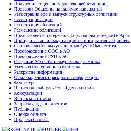
Получение лицензии управляющей компании
Проверка Общества на наличие нарушений
Регистрация сфо и выпуск структурных облигаций
Регистрация акций
Регистрация облигаций
Размещение облигаций
Представление интересов Общества (акционеров) в Арби
Принудительный выкуп акций по инициативе акционера
Сопровождение выкупа ценных бумаг Эмитентом
Преобразование ООО в АО
Преобразование ГУП в АО
Создание АО на базе имущества должника
Уменьшение уставного капитала
Раскрытие информации
Освобождения от раскрытия информации
Федресурс
Национальный расчётный депозитарий
Консультации
Вопросы и ответы
Запросы / задачи клиентов
Публикации
Оценка бизнеса
Продажа бизнеса