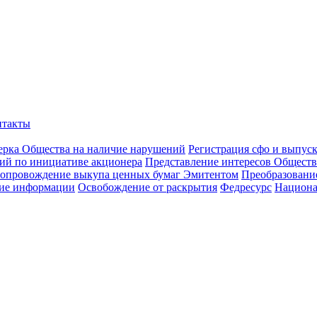
нтакты
ерка Общества на наличие нарушений
Регистрация сфо и выпус
ий по инициативе акционера
Представление интересов Обществ
опровождение выкупа ценных бумаг Эмитентом
Преобразован
ие информации
Освобождение от раскрытия
Федресурс
Национа