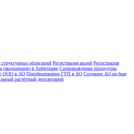
к структурных облигаций
Регистрация акций
Регистрация
а (акционеров) в Арбитраже
Сопровождение процедуры
ие ООО в АО
Преобразование ГУП в АО
Создание АО на базе
льный расчётный депозитарий