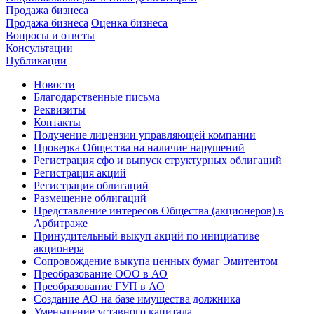
Продажа бизнеса
Продажа бизнеса
Оценка бизнеса
Вопросы и ответы
Консультации
Публикации
Новости
Благодарственные письма
Реквизиты
Контакты
Получение лицензии управляющей компании
Проверка Общества на наличие нарушений
Регистрация сфо и выпуск структурных облигаций
Регистрация акций
Регистрация облигаций
Размещение облигаций
Представление интересов Общества (акционеров) в
Арбитраже
Принудительный выкуп акций по инициативе
акционера
Сопровождение выкупа ценных бумаг Эмитентом
Преобразование ООО в АО
Преобразование ГУП в АО
Создание АО на базе имущества должника
Уменьшение уставного капитала