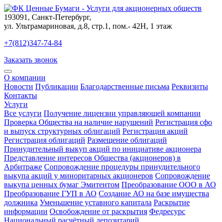
193091
,
Санкт-Петербург
,
ул. Ультрамариновая, д.8, стр.1, пом.- 42Н, 1 этаж
+7(812)347-74-84
Заказать звонок
О компании
Новости
Публикации
Благодарственные письма
Реквизиты
Контакты
Услуги
Все услуги
Получение лицензии управляющей компании
Проверка Общества на наличие нарушений
Регистрация сфо
и выпуск структурных облигаций
Регистрация акций
Регистрация облигаций
Размещение облигаций
Принудительный выкуп акций по инициативе акционера
Представление интересов Общества (акционеров) в
Арбитраже
Сопровождение процедуры принудительного
выкупа акций у миноритарных акционеров
Сопровождение
выкупа ценных бумаг Эмитентом
Преобразование ООО в АО
Преобразование ГУП в АО
Создание АО на базе имущества
должника
Уменьшение уставного капитала
Раскрытие
информации
Освобождение от раскрытия
Федресурс
Национальный расчётный депозитарий